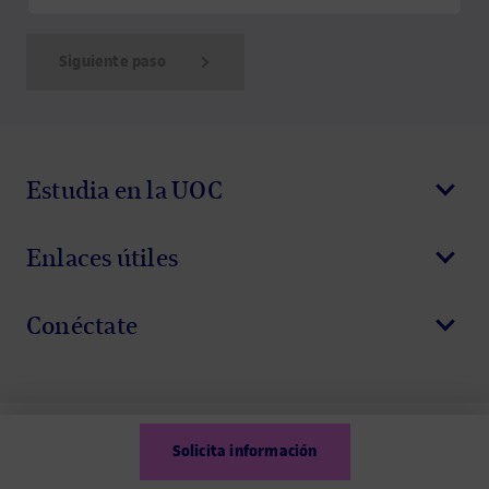
Siguiente paso
Show Error
Show Ok
Show Error
Estudia en la UOC
Enlaces útiles
Conéctate
Solicita información