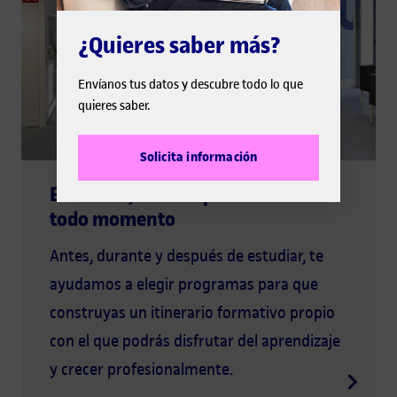
¿Quieres saber más?
Envíanos tus datos y descubre todo lo que
quieres saber.
Solicita información
En la UOC, te acompañamos en
todo momento
Antes, durante y después de estudiar, te
ayudamos a elegir programas para que
construyas un itinerario formativo propio
con el que podrás disfrutar del aprendizaje
y crecer profesionalmente.