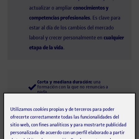
actualizar o ampliar
conocimientos y
competencias profesionales
. Es clave para
estar al día de los cambios del mercado
laboral y crecer personalmente en
cualquier
etapa de la vida
.
Corta y mediana duración:
una
formación con la que no renuncias a
nada.
Flexible:
una formación que se
adapta a tus objetivos.
Profesionalizadora:
una formación
Utilizamos
cookies
propias y de terceros para poder
para multiplicar oportunidades.
ofrecerte correctamente todas las funcionalidades del
sitio web, con fines analíticos y para mostrarte publicidad
personalizada de acuerdo con un perfil elaborado a partir