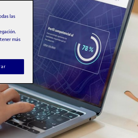
odas las
vegación.
obtener más
rar