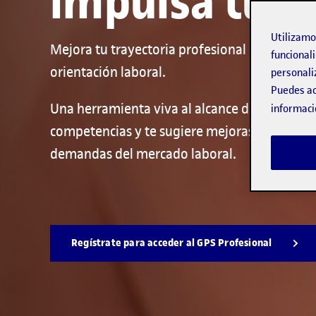
impulsa tu c
Utilizam
Mejora tu trayectoria profesional con la nue
funcionali
orientación laboral.
personali
Puedes ac
Una herramienta viva al alcance de todo el m
informaci
competencias y te sugiere mejoras para adapta
demandas del mercado laboral.
Regístrate para acceder al GPS Profesional