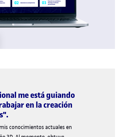
sional me está guiando
trabajar en la creación
s".
 mis conocimientos actuales en
ño 3D. Al momento, obtuve