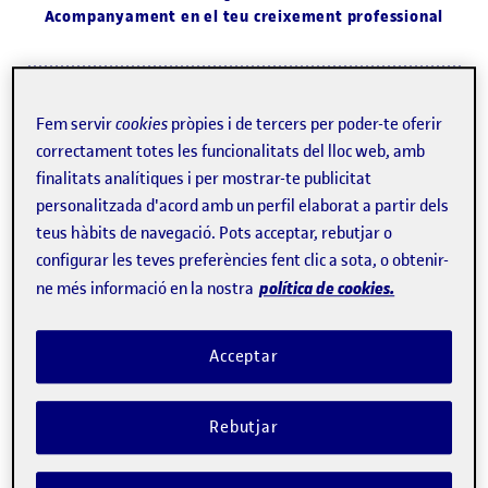
Acompanyament en el teu creixement professional
Informació clau del teu sector: requisits, salaris,
Fem servir
cookies
pròpies i de tercers per poder-te oferir
vacants…
correctament totes les funcionalitats del lloc web, amb
finalitats analítiques i per mostrar-te publicitat
personalitzada d'acord amb un perfil elaborat a partir dels
teus hàbits de navegació. Pots acceptar, rebutjar o
Informe personalitzat del teu perfil professional
configurar les teves preferències fent clic a sota, o obtenir-
política de cookies.
ne més informació en la nostra
Instruccions d'accés a
Acceptar
la plataforma GPS
Rebutjar