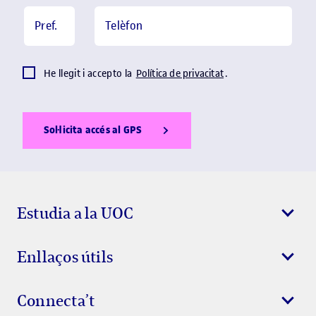
Pref.
Telèfon
He llegit i accepto la
Política de privacitat
.
Sol·licita accés al GPS
Show Error
Show Ok
Show Error
Estudia a la UOC
Enllaços útils
Connecta’t