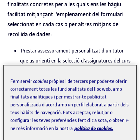
finalitats concretes per a les quals ens les hàgiu
facilitat mitjançant l'emplenament del formulari
seleccionat en cada cas o per altres mitjans de
recollida de dades:
Prestar assessorament personalitzat d'un tutor
que us orienti en la selecció d'assignatures del curs
pel qual us hàgiu interessat, i que us ajudi a
consultar el preu de la matrícula, el reconeixement
Fem servir
cookies
pròpies i de tercers per poder-te oferir
correctament totes les funcionalitats del lloc web, amb
de crèdits, les beques i la documentació necessària
finalitats analítiques i per mostrar-te publicitat
per a la formalització de la matrícula.
personalitzada d'acord amb un perfil elaborat a partir dels
Dur a terme la prestació dels serveis docents
teus hàbits de navegació. Pots acceptar, rebutjar o
contractats mitjançant la formalització de la
configurar les teves preferències fent clic a sota, o obtenir-
política de cookies.
ne més informació en la nostra
matrícula, fet que implica el tractament de dades