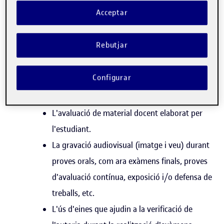
necessàries per dur a terme aquesta finalitat, que, a
Acceptar
títol enunciatiu, pot incloure:
L'ús de la imatge i la veu de l'estudiant en el
Rebutjar
marc d'activitats docents en línia.
L'enregistrament d'àudio i/o vídeo de
Configurar
l'estudiant en el marc d'activitats docents en
línia, ja sigui de manera síncrona o asíncrona.
L'avaluació de material docent elaborat per
l'estudiant.
La gravació audiovisual (imatge i veu) durant
proves orals, com ara exàmens finals, proves
d'avaluació contínua, exposició i/o defensa de
treballs, etc.
L'ús d'eines que ajudin a la verificació de