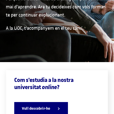
mai d'aprendre. Ara tu decideixes com vols formar-
te per continuar evolucionant.
A la UOC, t'acompanyem en el teu camí.
Com s'estudia a la nostra
universitat
?
online
Vull descobrir-ho