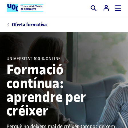
Universitat Oberta
de Catalunya
Cercar
Oferta formativa
UNIVERSITAT 100 % ONLINE
Formació
contínua:
aprendre per
créixer
Perquè no deixem mai de créixer, tampoc deixem