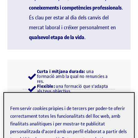
coneixements i competències professionals
.
És clau per estar al dia dels canvis del
mercat laboral i créixer personalment en
qualsevol etapa de la vida
.
Curta i mitjana durada:
una
formació amb la qual no renuncies a
res.
Flexible:
una formació que s'adapta
als teus objectius.
Professionalitzadora:
una formació
per multiplicar oportunitats.
Fem servir
cookies
pròpies i de tercers per poder-te oferir
correctament totes les funcionalitats del lloc web, amb
finalitats analítiques i per mostrar-te publicitat
personalitzada d'acord amb un perfil elaborat a partir dels