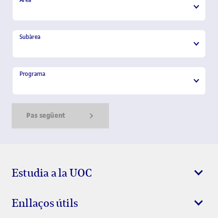
Àrea
Subàrea
Subàrea
Programa
Programa
Pas següent
Show Error
Show Ok
Show Error
Estudia a la UOC
Enllaços útils