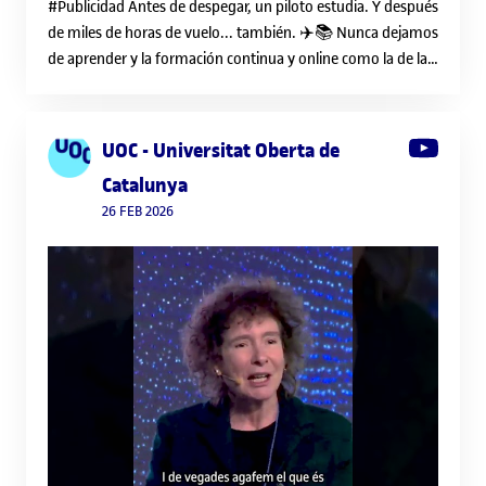
#Publicidad Antes de despegar, un piloto estudia. Y después
de miles de horas de vuelo... también. ✈️📚 Nunca dejamos
de aprender y la formación continua y online como la de la
@uocuniversitat no solo nos ayuda a crecer
profesionalmente, sino que se adapta a nuestro ritmo de
vida para que estudiemos cómodamente. Yo estudio el
UOC - Universitat Oberta de
Grado de Comunicación con ellos, y estoy seguro que
Catalunya
también hay un curso para tí 😉
26 FEB 2026