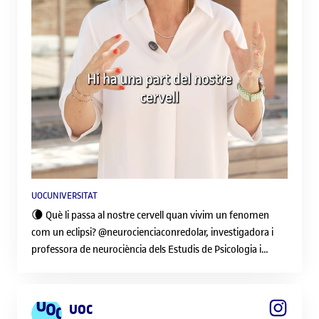
UOCUNIVERSITAT
🌘 Què li passa al nostre cervell quan vivim un fenomen
com un eclipsi? @neurocienciaconredolar, investigadora i
professora de neurociència dels Estudis de Psicologia i
Ciències de l’Educació de la UOC, explica que la novetat que
suoposa aquest fenomen activa els sistemes cerebrals
relacionats amb la motivació i la detecció d’allò que
UOC
considerem important. Per això, davant d’un esdeveniment