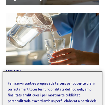
ECONOMIA
Un projecte emprenedor aposta per eliminar
els microplàstics de l'aigua
Fem servir
cookies
pròpies i de tercers per poder-te oferir
correctament totes les funcionalitats del lloc web, amb
finalitats analítiques i per mostrar-te publicitat
personalitzada d'acord amb un perfil elaborat a partir dels