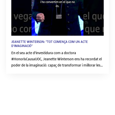
JEANETTE WINTERSON: "TOT COMENÇA COM UN ACTE
D'IMAGINACIÓ"
En el seu acte d'investidura com a doctora
#HonorisCausaUOC, Jeanette Winterson ens ha recordat el
poder de la imaginació: capaç de transformar i millorar les
nostres vides. "A vegades agafem el que és i ho convertim
en el que no és, així és com la societat progressa.", ha
assegurat. Descobreix més sobre la Jeanette Winterson
aquí: https://www.uoc.edu/ca/universitat/historia/actes-
institucionals/honoris-causa/jeanette-winterson 🔔
Subscriu-te al canal i activa les notificacions:
https://www.youtube.com/c/UOCUniversitatObertadeCatal
unyaBarcelona 📱 Segueix-nos a les nostres xarxes socials: