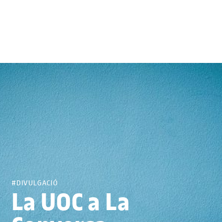
Instagram: https://www.instagram.com/uocuniversitat/
Bluesky: https://bsky.app/profile/uocuniversitat.bsky.social
Facebook: https://www.facebook.com/UOC.universitat
LinkedIn: https://www.linkedin.com/school/uoc/ TikTok:
https://www.tiktok.com/@uocuniversitat 💻 També pots
visitar el nostre web:
https://www.uoc.edu/portal/en/index.html 📚 Estudiar en
línia a la UOC https://estudis.uoc.edu/ca/estudiar-online ✔
Oferta formativa (graus, màsters universitaris, postgraus,
seminaris i assignatures lliures):
https://estudis.uoc.edu/ca/estudis ✉️ Més informació
sobre l'oferta formativa:
https://estudis.uoc.edu/ca/contacte ESP 🔔 Suscríbete al
canal y activa las notificaciones:
https://www.youtube.com/c/UOCUniversitatObertadeCatal
#DIVULGACIÓ
unyaBarcelona 📱 Síguenos en nuestras redes sociales:
La UOC a La
Instagram: https://www.instagram.com/uocuniversitat/
Bluesky: https://bsky.app/profile/uocuniversitat.bsky.social