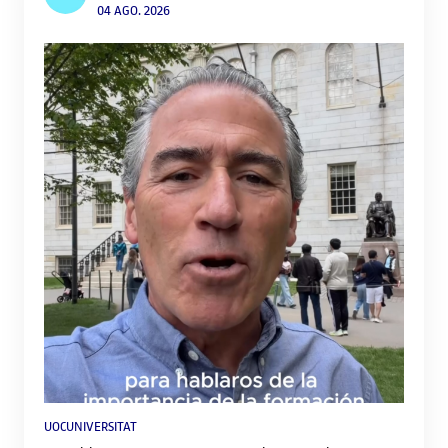
04 AGO. 2026
tan excepcional, ens preparem per no perdre’ns-el:
busquem informació, comprem ulleres homologades,
triem el millor lloc per observar-lo o organitzem una
experiència compartida. Ara bé, no tothom ho viu igual: el
mateix fenomen pot generar fascinació, indiferència o fins i
tot saturació.
UOCUNIVERSITAT