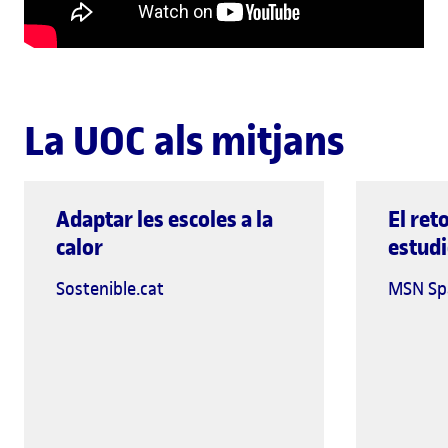
La UOC als mitjans
Adaptar les escoles a la
El ret
global.external-link
calor
estudi
Sostenible.cat
MSN Sp