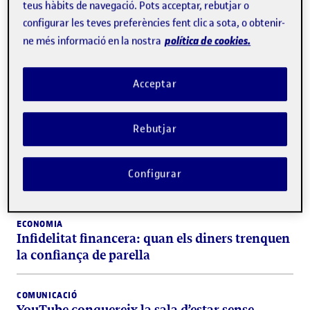
teus hàbits de navegació. Pots acceptar, rebutjar o
configurar les teves preferències fent clic a sota, o obtenir-
política de cookies.
ne més informació en la nostra
Acceptar
Rebutjar
EDUCACIÓ
Estudiants gitanos es formen a la UOC per
millorar les seves perspectives d'inserció
Configurar
laboral
ECONOMIA
Infidelitat financera: quan els diners trenquen
la confiança de parella
COMUNICACIÓ
YouTube conquereix la sala d’estar sense