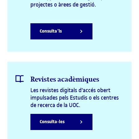
projectes o àrees de gestió.
degrees, postgraduate programmes, seminars and open
courses https://studies.uoc.edu/en/all-courses ✉️ Contact
us for more information:
https://www.uoc.edu/portal/en/contacte-seus/index.html
Consulta’ls
Revistes acadèmiques
Les revistes digitals d'accés obert
impulsades pels Estudis o els centres
de recerca de la UOC.
Consulta-les