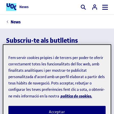
News
Cercar
News
Subscriu-te als butlletins
informatius
Fem servir
cookies
pròpies i de tercers per poder-te oferir
Vols rebre els nostres continguts per correu electrònic?
correctament totes les funcionalitats del lloc web, amb
Subscriu-te als nostres butlletins! Hi ha dues opcions:
7
finalitats analítiques i per mostrar-te publicitat
personalitzada d'acord amb un perfil elaborat a partir dels
dies
(setmanal)
i
dues edicions temàtiques mensuals:
teus hàbits de navegació. Pots acceptar, rebutjar o
Learning Insights
(d'educació) i
Digital Society Insights
configurar les teves preferències fent clic a sota, o obtenir-
(d'impacte social de la tecnologia).
política de cookies.
ne més informació en la nostra
7 dies (setmanal)
Temàtic mensual
Acceptar