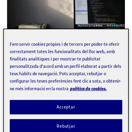
Fem servir
cookies
pròpies i de tercers per poder-te oferir
EDUCACIÓ
· 7/30/2026
correctament totes les funcionalitats del lloc web, amb
Estudiants gitanos es formen a la UOC per
finalitats analítiques i per mostrar-te publicitat
millorar les seves perspectives d'inserció
personalitzada d'acord amb un perfil elaborat a partir dels
teus hàbits de navegació. Pots acceptar, rebutjar o
laboral
configurar les teves preferències fent clic a sota, o obtenir-
política de cookies.
ne més informació en la nostra
Acceptar
Rebutjar