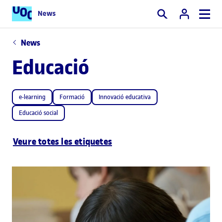
News
Cercar
News
Educació
e-learning
Formació
Innovació educativa
Educació social
Veure totes les etiquetes