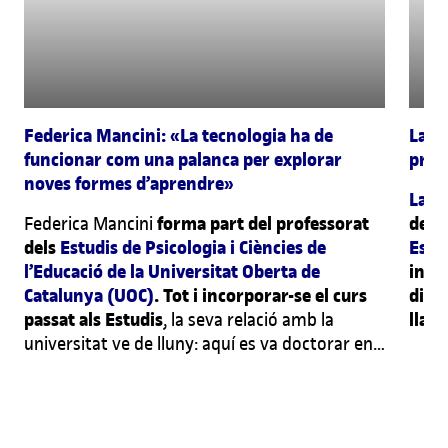
Federica Mancini: «La tecnologia ha de
Laia
funcionar com una palanca per explorar
preg
noves formes d’aprendre»
Laia
forma part del professorat
de C
Federica Mancini
dels
Estudis de Psicologia i Ciències de
Estud
l’Educació de la Universitat Oberta de
insti
Catalunya (UOC)
. Tot i incorporar-se el curs
dife
passat als Estudis
llar
, la seva relació amb la
educ
universitat ve de lluny: aquí es va doctorar en
holí
el programa de Societat de la Informació i el
com 
Coneixement de l’Internet Interdisciplinary
anys
Institute (IN3) i va col·laborar amb el grup de
cone
recerca
Edul@b
, treballant com a ajudant de