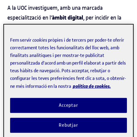
A la UOC investiguem, amb una marcada
àmbit digital
especialització en l'
, per incidir en la
construcció de la societat del futur i contribuir a les
transformacions necessàries per fer front als
Fem servir
cookies
pròpies i de tercers per poder-te oferir
cinc
desafiaments globals. Ens centrem en
correctament totes les funcionalitats del lloc web, amb
finalitats analítiques i per mostrar-te publicitat
missions
.
personalitzada d'acord amb un perfil elaborat a partir dels
teus hàbits de navegació. Pots acceptar, rebutjar o
Coneix les missions
configurar les teves preferències fent clic a sota, o obtenir-
política de cookies.
ne més informació en la nostra
Acceptar
Rebutjar