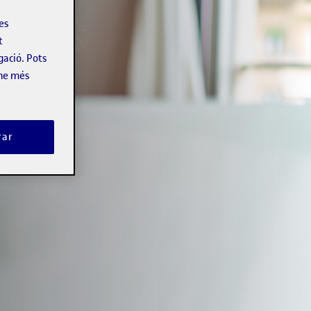
les
t
gació. Pots
-ne més
rar