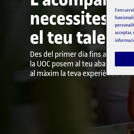
Fem serv
necessites pe
funcionali
personali
el teu talent
acceptar, 
informaci
Des del primer dia fins a la teva 
la UOC posem al teu abast recurso
al màxim la teva experiència univ