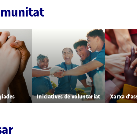
omunitat
giades
Iniciatives de voluntariat
Xarxa d'as
sar