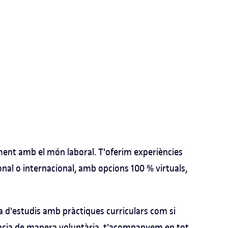
ent amb el món laboral. T'oferim experiències
onal o internacional, amb opcions 100 % virtuals,
la d'estudis amb pràctiques curriculars com si
ncia de manera voluntària, t'acompanyem en tot