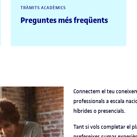
TRÀMITS ACADÈMICS
Preguntes més freqüents
Connectem el teu coneixem
professionals a escala naci
híbrides o presencials.
Tant si vols completar el p
prefereixes sumar experiè