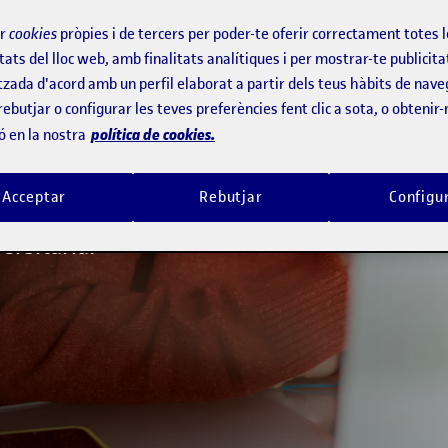
ir
cookies
pròpies i de tercers per poder-te oferir correctament totes 
r impulsar
tats del lloc web, amb finalitats analítiques i per mostrar-te publicita
tzada d'acord amb un perfil elaborat a partir dels teus hàbits de nave
rebutjar o configurar les teves preferències fent clic a sota, o obtenir
política de cookies.
ó en la nostra
projecció en el món laboral. A
Acceptar
Rebutjar
Configu
s i serveis perquè aprofitis
ersitària.