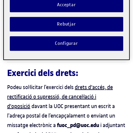
Acceptar
protecció de dades:
Adreça electrònica
: dpd@uoc.edu
Rebutjar
Adreça postal
: Rambla del Poblenou, 154-156.
08018 Barcelona
Configurar
Exercici dels drets:
Podeu sol·licitar l’exercici dels
drets d'accés, de
rectificació o supressió, de cancel·lació i
d'oposició
davant la UOC presentant un escrit a
l’adreça postal de l’encapçalament o enviant un
fuoc_pd@uoc.edu
missatge electrònic a
i adjuntant