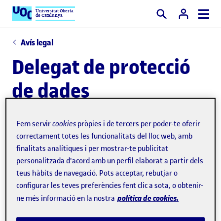
Universitat Oberta
de Catalunya
Cercar
Avís legal
Delegat de protecció
de dades
Fem servir
cookies
pròpies i de tercers per poder-te oferir
correctament totes les funcionalitats del lloc web, amb
Contacte:
finalitats analítiques i per mostrar-te publicitat
personalitzada d'acord amb un perfil elaborat a partir dels
Per a qualsevol qüestió relacionada amb el
teus hàbits de navegació. Pots acceptar, rebutjar o
tractament que la Fundació per a la Universitat
configurar les teves preferències fent clic a sota, o obtenir-
política de cookies.
ne més informació en la nostra
Oberta de Catalunya fa de les vostres dades, us
podeu posar en contacte amb el delegat de