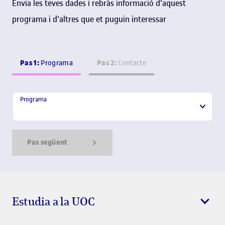
Envia les teves dades i rebràs informació d'aquest
programa i d'altres que et puguin interessar
Pas 1:
Pas 2:
Programa
Contacte
Programa
Programa
Pas següent
Show Error
Show Ok
Show Error
Estudia a la UOC