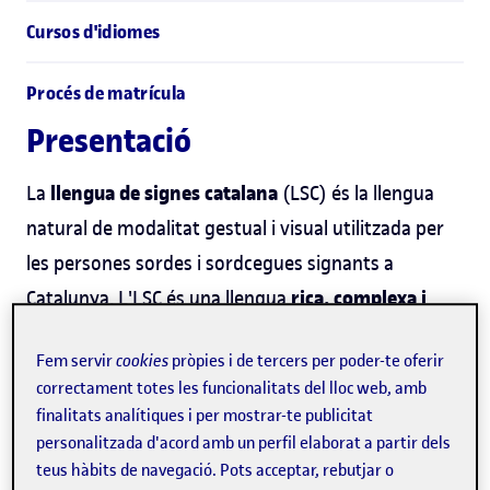
Cursos d'idiomes
Procés de matrícula
Presentació
llengua de signes catalana
La
(LSC) és la llengua
natural de modalitat gestual i visual utilitzada per
les persones sordes i sordcegues signants a
rica, complexa i
Catalunya. L'LSC és una llengua
amb una gramàtica pròpia.
Aprendre LSC obre les
Fem servir
cookies
pròpies i de tercers per poder-te oferir
portes a una comunicació accessible i inclusiva, i
correctament totes les funcionalitats del lloc web, amb
també submergeix l'estudiant en una identitat
finalitats analítiques i per mostrar-te publicitat
cultural única. Amb el reconeixement oficial per llei,
personalitzada d'acord amb un perfil elaborat a partir dels
teus hàbits de navegació. Pots acceptar, rebutjar o
poder-se comunicar en llengua de signes catalana