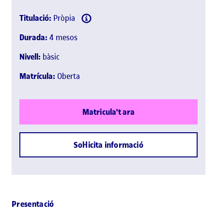
Titulació:
Pròpia
Durada:
4 mesos
Nivell:
bàsic
Matrícula:
Oberta
Matricula't ara
Sol·licita informació
Presentació