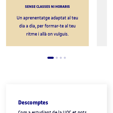
SENSE CLASSES NI HORARIS
Un aprenentatge adaptat al teu
A
dia a dia, per formar-te al teu
s
ritme i allà on vulguis.
nos
Descomptes
Com a estudiant de la UOC et pots