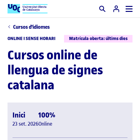
Universitat Oberta
de Catalunya
Cercar
Cursos d'idiomes
ONLINE I SENSE HORARI
Matrícula oberta: últims dies
Cursos online de
llengua de signes
catalana
Inici
100%
23 set. 2026
Online