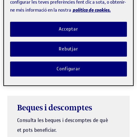
configurar les teves preferències fent clic a sota, o obtenir-
és cada vegada més demanat en l'àmbit
política de cookies.
ne més informació en la nostra
professional i social.
Acceptar
Pagament fraccionat
Rebutjar
Ara, pots fraccionar en quotes el
pagament del teu curs. Consulta'ns les
Configurar
condicions!
Beques i descomptes
Consulta les beques i descomptes de què
et pots beneficiar.