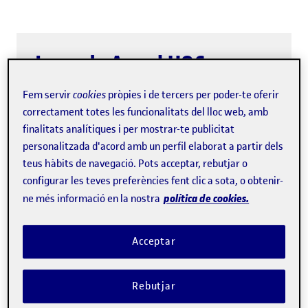
Jornada Anual UOC
Alumni
Fem servir
cookies
pròpies i de tercers per poder-te oferir
correctament totes les funcionalitats del lloc web, amb
Cada any celebrem les jornades Alumni, un
finalitats analítiques i per mostrar-te publicitat
personalitzada d'acord amb un perfil elaborat a partir dels
espai on pots participar i ser part d'una
teus hàbits de navegació. Pots acceptar, rebutjar o
comunitat que valora l'intercanvi d'idees,
configurar les teves preferències fent clic a sota, o obtenir-
experiències i connexions. Un punt de
política de cookies.
ne més informació en la nostra
trobada per a les persones que busquen
l'èxit.
Acceptar
Rebutjar