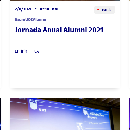
7/8/2021
•
05:00 PM
Inactiu
#somUOCAlumni
Jornada Anual Alumni 2021
En línia
CA
JORNADA ANUAL