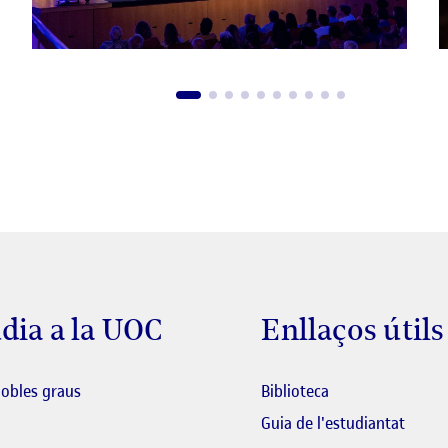
dia a la UOC
Enllaços útils
El link s'obre en 
dobles graus
Biblioteca
El lin
Guia de l'estudiantat