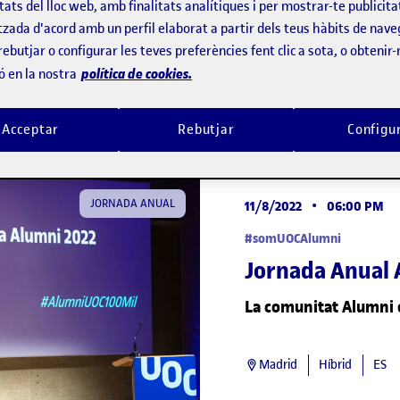
tats del lloc web, amb finalitats analítiques i per mostrar-te publicita
tzada d'acord amb un perfil elaborat a partir dels teus hàbits de nave
rebutjar o configurar les teves preferències fent clic a sota, o obtenir
política de cookies.
ó en la nostra
Acceptar
Rebutjar
Configu
JORNADA ANUAL
11/8/2022
•
06:00 PM
#somUOCAlumni
Jornada Anual 
La comunitat Alumni 
Madrid
Híbrid
ES