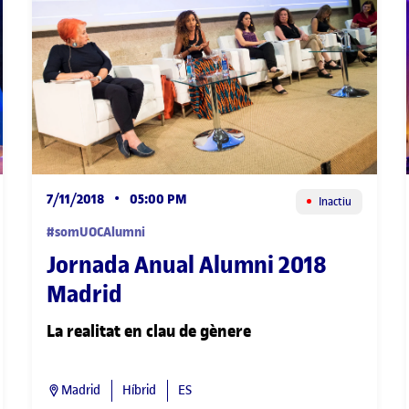
7/11/2018
•
05:00 PM
Inactiu
#somUOCAlumni
Jornada Anual Alumni 2018
Madrid
La realitat en clau de gènere
Madrid
Híbrid
ES