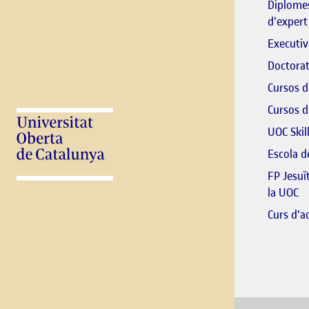
Diplomes
d'expert
Executiv
Doctorat
Cursos d
Cursos d
UOC Skil
Escola 
FP Jesuï
El
la UOC
Curs d'ac