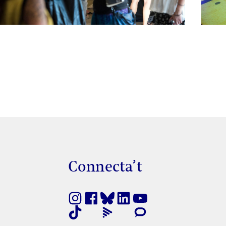
Connecta’t
finestra nova
k s'obre en finestra nova