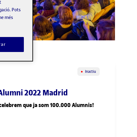
t
gació. Pots
-ne més
rar
Inactiu
Alumni 2022 Madrid
celebrem que ja som 100.000 Alumnis!