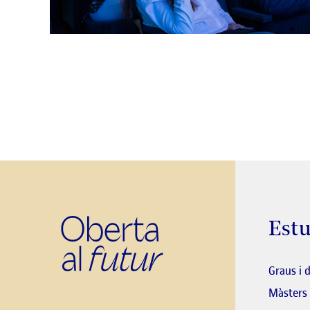
Estu
Graus i 
Màsters