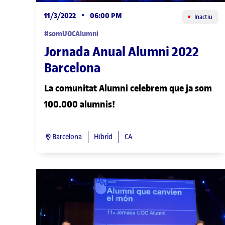
11/3/2022
•
06:00 PM
Inactiu
#somUOCAlumni
Jornada Anual Alumni 2022
Barcelona
La comunitat Alumni celebrem que ja som
100.000 alumnis!
Barcelona
Híbrid
CA
JORNADA ANUAL