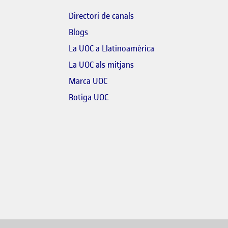
Directori de canals
Blogs
bre en finestra nova
La UOC a Llatinoamèrica
link s'obre en finestra nova
El link s'obre en finestra n
La UOC als mitjans
'obre en finestra nova
Marca UOC
El link s'obre en finestra nova
Botiga UOC
link s'obre en finestra nova
re en finestra nova