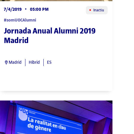
7/4/2019
•
05:00 PM
Inactiu
#somUOCAlumni
Jornada Anual Alumni 2019
Madrid
Madrid
Híbrid
ES
JORNADA ANUAL