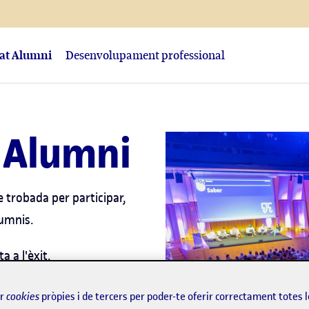
at Alumni
Desenvolupament professional
 Alumni
 trobada per participar,
lumnis.
 a l'èxit.
ir
cookies
pròpies i de tercers per poder-te oferir correctament totes 