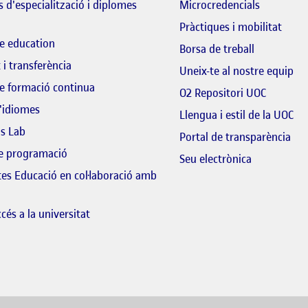
 d'especialització i diplomes
Microcredencials
Pràctiques i mobilitat
e education
El link s'o
Borsa de treball
 i transferència
El 
Uneix-te al nostre equip
e formació continua
El link s
O2 Repositori UOC
'idiomes
Llengua i estil de la UOC
ls Lab
El 
Portal de transparència
de programació
El link s'ob
Seu electrònica
tes Educació en col·laboració amb
 link s'obre en finestra nova
cés a la universitat