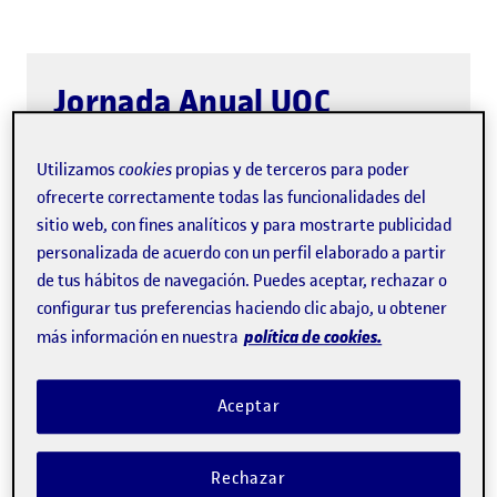
Jornada Anual UOC
Alumni
Utilizamos
cookies
propias y de terceros para poder
ofrecerte correctamente todas las funcionalidades del
Cada año celebramos las jornadas Alumni, un
sitio web, con fines analíticos y para mostrarte publicidad
espacio donde puedes participar y ser parte
personalizada de acuerdo con un perfil elaborado a partir
de una comunidad que valora el intercambio
de tus hábitos de navegación. Puedes aceptar, rechazar o
de ideas, experiencias y conexiones. Un punto
configurar tus preferencias haciendo clic abajo, u obtener
política de cookies.
más información en nuestra
de encuentro para quienes que buscan el
éxito.
Aceptar
Rechazar