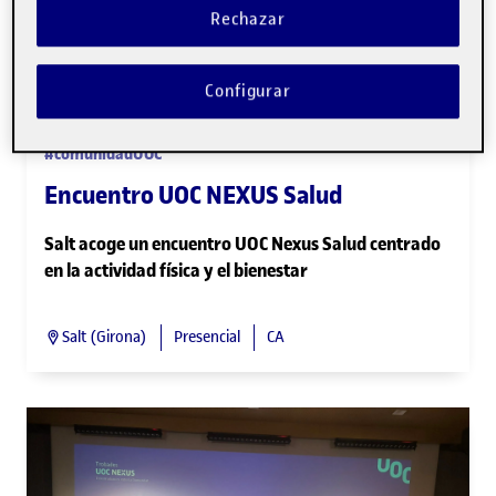
Rechazar
Configurar
4/21/2026
•
05:00 PM
Inactivo
#comunidadUOC
Encuentro UOC NEXUS Salud
Salt acoge un encuentro UOC Nexus Salud centrado
en la actividad física y el bienestar
Salt (Girona)
Presencial
CA
UOC NEXUS