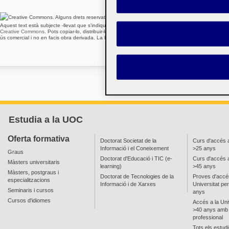
Aquest text està subjecte -llevat que s'indiqui el contrari- a una llicència de
Reconeixement-NoCom
Creative Commons
. Pots copiar-lo, distribuir-lo i transmetre'l públicament sempre que citis l'auto
ús comercial i no en facis obra derivada. La llicència completa es pot consultar a
http://creative
Estudia a la UOC
Oferta formativa
Doctorat Societat de la
Curs d'accés 
Informació i el Coneixement
>25 anys
Graus
Doctorat d'Educació i TIC (e-
Curs d'accés 
Màsters universitaris
learning)
>45 anys
Màsters, postgraus i
Doctorat de Tecnologies de la
Proves d'accés
especialitzacions
Informació i de Xarxes
Universitat per
Seminaris i cursos
anys
Cursos d'idiomes
Accés a la Uni
>40 anys amb 
professional
Tots els estud