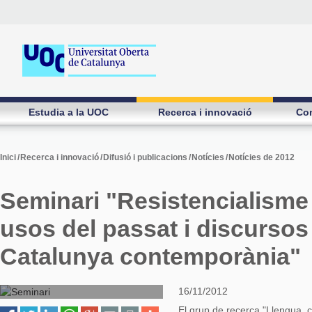
Seminari "Resistencialisme i
normalització: usos del
passat i discursos culturals
en la Catalunya
Estudia a la UOC
Recerca i innovació
Con
contemporània"
Inici
/
Recerca i innovació
/
Difusió i publicacions
/
Notícies
/
Notícies de 2012
Seminari "Resistencialisme 
usos del passat i discursos 
Catalunya contemporània"
16/11/2012
El grup de recerca "Llengua, cu