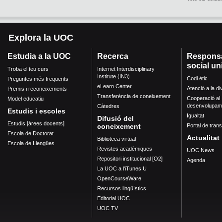
Explora la UOC
Estudia a la UOC
Recerca
Responsa
social un
Troba el teu curs
Internet Interdisciplinary
Institute (IN3)
Codi ètic
Preguntes més freqüents
eLearn Center
Atenció a la di
Premis i reconeixements
Transferència de coneixement
Cooperació al
Model educatiu
desenvolupam
Càtedres
Estudis i escoles
Igualtat
Difusió del
Estudis [àrees docents]
coneixement
Portal de tran
Escola de Doctorat
Actualitat
Biblioteca virtual
Escola de Llengües
Revistes acadèmiques
UOC News
Repositori institucional [O2]
Agenda
La UOC a l'iTunes U
OpenCourseWare
Recursos lingüístics
Editorial UOC
UOC TV