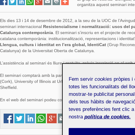
organitza aquest seminari inte
Els dies 13 i 14 de desembre de 2012, a la seu de la UOC de l’Avinguda 
seminari internacional
Resistencialisme i normalització: usos del pa
Catalunya contemporània
. El seminari s’inscriu en el projecte de re
catalana contemporània: institucionalització, representacions i identita
Llengua, cultura i identitat en l’era global, IdentiCat
(Grup Reconeg
Catalunya) de la Universitat Oberta de Catalunya.
L’assistència al seminari és lliure i gratuïta, prèvia inscripció en el web
El seminari comptarà amb la participació de convidats de la Università 
Fem servir
cookies
pròpies i 
(Cork), University of Illinois at Urbana-Champaign, Universitat de Perpi
totes les funcionalitats del ll
Sheffield.
mostrar-te publicitat personal
En el web del seminari podeu consultar el programa complert.
dels teus hàbits de navegació
teves preferències fent clic a
nostra
política de cookies.