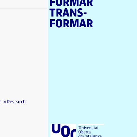
FORMAR
TRANS­
FORMAR
U
n
i