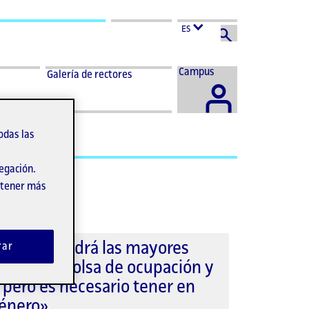
ES
Acceder
Campus
Galería de rectores
al
odas las
vegación.
obtener más
o STEM tendrá las mayores
rar
 una gran bolsa de ocupación y
pero es necesario tener en
género»