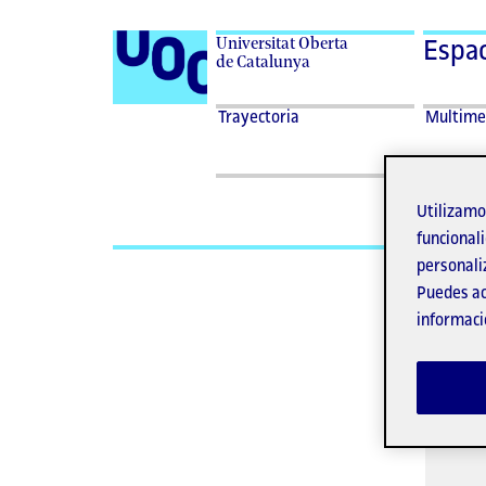
Universitat Oberta
Espac
de Catalunya
Despleg
Multime
Trayectoria
Multime
menu
Multime
Utilizam
funcionali
Te
personali
Puedes ac
informaci