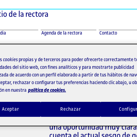
io de la rectora
ar
dia
dia
Agenda de la rectora
Contacto
dia
os
cookies
propias y de terceros para poder ofrecerte correctamente t
dades del sitio web, con fines analíticos y para mostrarte publicidad
levisión
zada de acuerdo con un perfil elaborado a partir de tus hábitos de na
eptar, rechazar o configurar tus preferencias haciendo clic abajo, u 
ón en nuestra
política de cookies.
«La formación en el ámbit
Aceptar
Rechazar
Configu
salidas laborales, aquí hay
una oportunidad muy clara 
cuenta el actual sesgo de 