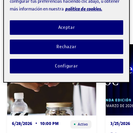
configurar tus preferencias haciendo clic abajo, u obtener
política de cookies.
más información en nuestra
Nuestros programas
Aceptar
Ver todo
Rechazar
Configurar
6/28/2026
•
10:00 PM
3/25/2026
Activo