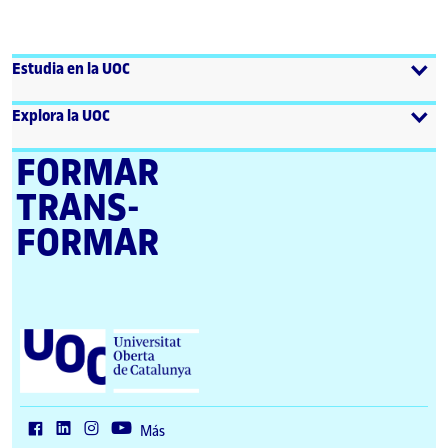
Estudia en la UOC
Explora la UOC
FORMAR
TRANS­
FORMAR
U
n
i
v
e
r
Más
s