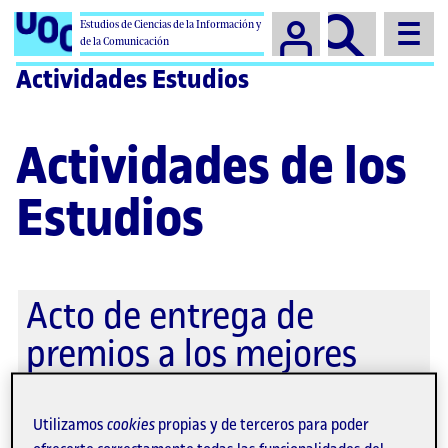
Campus
Estudios de Ciencias de la Información y
de la Comunicación
Actividades Estudios
Actividades de los
Estudios
Acto de entrega de
premios a los mejores
Trabajos Finales de Grado
y Máster Universitario
Utilizamos
cookies
propias y de terceros para poder