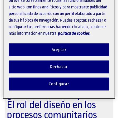
ofrecerte correctamente todas las funcionalidades del
sitio web, con fines analíticos y para mostrarte publicidad
10/12/2026
personalizada de acuerdo con un perfil elaborado a partir
de tus hábitos de navegación. Puedes aceptar, rechazar o
configurar tus preferencias haciendo clic abajo, u obtener
Seminario de Estudios
más información en nuestra
política de cookies.
Culturales IV:
Imaginarios, saberes e
Aceptar
identidades de frontera
Rechazar
05/11/2026
Configurar
¿Codiseñar o vampirizar?
El rol del diseño en los
procesos comunitarios