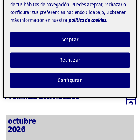
de tus hábitos de navegación. Puedes aceptar, rechazar o
3
4
5
6
7
8
9
configurar tus preferencias haciendo clic abajo, u obtener
más información en nuestra
política de cookies.
10
11
12
13
14
15
16
17
18
19
20
21
22
23
Aceptar
24
25
26
27
28
29
30
31
1
2
3
4
5
Rechazar
No hay ninguna actividad programada para este día.
Te mostramos las próximas actividades.
Configurar
Próximas actividades
octubre
2026