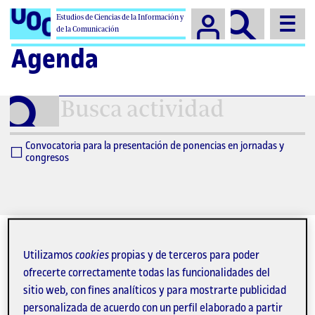
Campus
Estudios de Ciencias de la Información y
de la Comunicación
Agenda
Busca
actividad
Convocatoria para la presentación de ponencias en jornadas y
congresos
Utilizamos
cookies
propias y de terceros para poder
ofrecerte correctamente todas las funcionalidades del
agosto 2026
sitio web, con fines analíticos y para mostrarte publicidad
personalizada de acuerdo con un perfil elaborado a partir
27
28
29
30
31
1
2