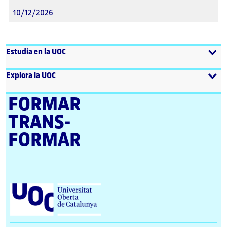
10/12/2026
Estudia en la UOC
Explora la UOC
FORMAR
TRANS­
FORMAR
U
n
i
v
e