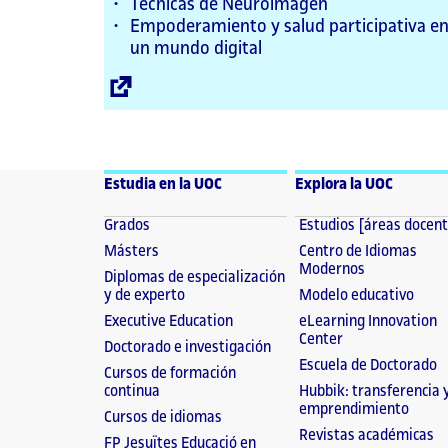
Técnicas de Neuroimagen
Empoderamiento y salud participativa e
un mundo digital
Enllaç
extern
Estudia en la UOC
Explora la UOC
Grados
Estudios [áreas docen
Másters
Centro de Idiomas
Modernos
Diplomas de especialización
y de experto
Modelo educativo
Executive Education
eLearning Innovation
Center
Doctorado e investigación
Escuela de Doctorado
Cursos de formación
continua
Hubbik: transferencia 
emprendimiento
Cursos de idiomas
Revistas académicas
FP Jesuïtes Educació en