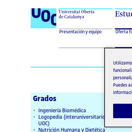
Universitat Oberta
Estud
de Catalunya
Desplegar
Presentación
Presentación y equipo
Oferta f
menu
y equipo
Presentación
y
equipo
Utilizam
Of
funcionali
personali
Puedes ac
informaci
Grados
Ingeniería Biomédica
Logopedia (interuniversitario: UVic-UCC,
UOC)
Nutrición Humana y Dietética