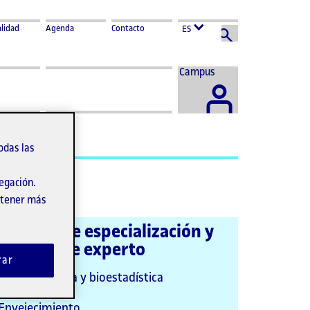
lidad
Agenda
Contacto
ES
Acceder
Campus
al
odas las
vegación.
obtener más
iplomas de especialización y
iplomas de experto
rar
Bioinformática y bioestadística
Enfermería
Envejecimiento