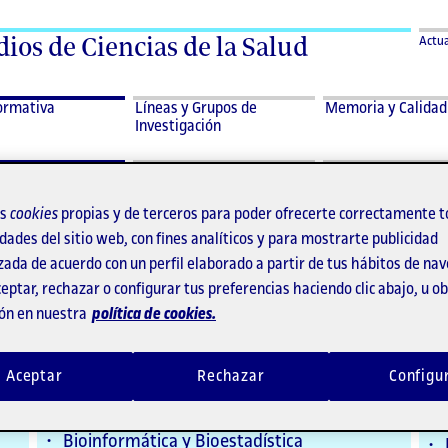
ios de Ciencias de la Salud
Actua
ormativa
Líneas y Grupos de
Memoria y Calidad
Investigación
os
cookies
propias y de terceros para poder ofrecerte correctamente t
erta formativa
dades del sitio web, con fines analíticos y para mostrarte publicidad
zada de acuerdo con un perfil elaborado a partir de tus hábitos de na
eptar, rechazar o configurar tus preferencias haciendo clic abajo, u 
ón en nuestra
política de cookies.
Másters
D
d
Alimentación en la Actividad Física y el
Aceptar
Rechazar
Configu
Deporte
Alimentación Saludable y Sostenible
Bioinformática y Bioestadística