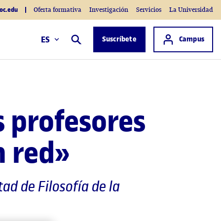
oc.edu
Oferta formativa
Investigación
Servicios
La Universidad
Acceso a
ES
Suscríbete
Campus
Buscar
s profesores
n red»
tad de Filosofía de la