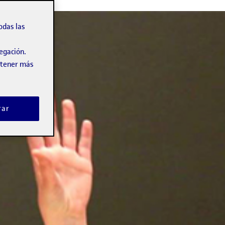
odas las
vegación.
obtener más
rar