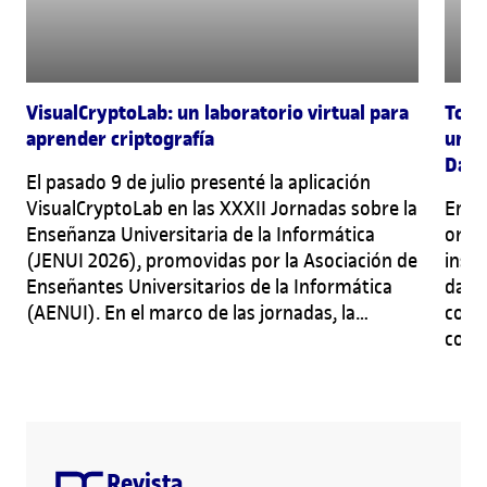
VisualCryptoLab: un laboratorio virtual para
Todo
aprender criptografía
unive
Dato
El pasado 9 de julio presenté la aplicación
VisualCryptoLab en las XXXII Jornadas sobre la
En u
Enseñanza Universitaria de la Informática
orga
(JENUI 2026), promovidas por la Asociación de
inst
Enseñantes Universitarios de la Informática
datos
(AENUI). En el marco de las jornadas, la
comu
ponencia sobre VisualCryptoLab, escrita junto
comp
recibió uno de
con la profesora Helena Rifà,
de s
los premios a mejor trabajo
junto con el
inge
de l
artículo «Una experiencia de evaluación
como
personalizada y asíncrona mediante vídeos
el m
cortos», también elaborado por profesorado
Revista