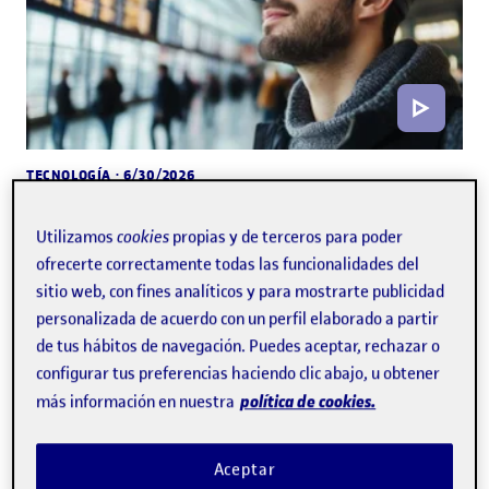
TECNOLOGÍA
· 6/30/2026
La realidad virtual descifra cómo el estrés
Utilizamos
cookies
propias y de terceros para poder
selecciona los recuerdos y la memoria de
ofrecerte correctamente todas las funcionalidades del
los detalles
sitio web, con fines analíticos y para mostrarte publicidad
personalizada de acuerdo con un perfil elaborado a partir
de tus hábitos de navegación. Puedes aceptar, rechazar o
configurar tus preferencias haciendo clic abajo, u obtener
política de cookies.
más información en nuestra
Aceptar