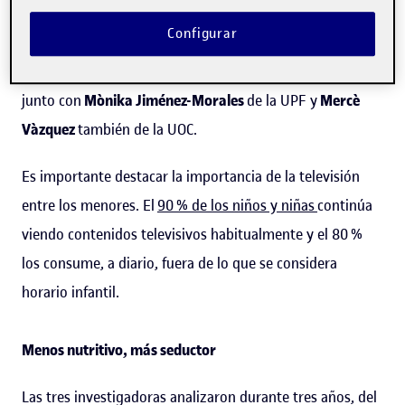
artículo e investigadora del
Grupo de investigación en
Configurar
Aprendizajes, Medios de comunicación y
Entretenimiento (GAME)
de la UOC, que ha trabajado
junto con
Mònika Jiménez-Morales
de la UPF y
Mercè
Vàzquez
también de la UOC.
Es importante destacar la importancia de la televisión
entre los menores. El
90 % de los niños y niñas
continúa
viendo contenidos televisivos habitualmente y el 80 %
los consume, a diario, fuera de lo que se considera
horario infantil.
Menos nutritivo, más seductor
Las tres investigadoras analizaron durante tres años, del