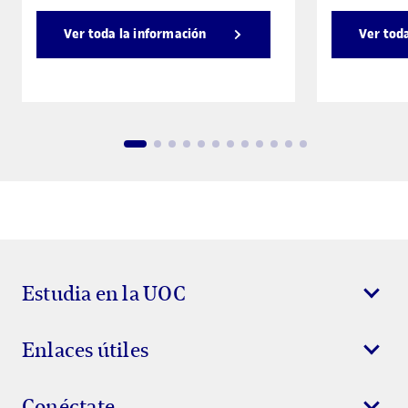
Ver toda la información
Ver tod
Estudia en la UOC
Enlaces útiles
Conéctate