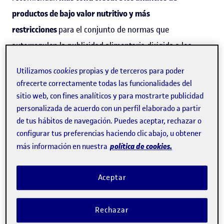
productos de bajo valor nutritivo y más
restricciones
para el conjunto de normas que
autorregulen la publicidad alimentaria dirigida a los
niños.
Utilizamos
cookies
propias y de terceros para poder
ofrecerte correctamente todas las funcionalidades del
Código de autorregulación ineficaz
sitio web, con fines analíticos y para mostrarte publicidad
personalizada de acuerdo con un perfil elaborado a partir
El estudio revela que el
Código de autorregulación de
de tus hábitos de navegación. Puedes aceptar, rechazar o
configurar tus preferencias haciendo clic abajo, u obtener
publicidad de alimentos y bebidas dirigida a menores
política de cookies.
más información en nuestra
(PAOS)
es ineficaz y no ayuda a prevenir la obesidad. «Se
vulneran repetidamente varios principios del código y,
Aceptar
además, no se tiene en cuenta que el
gran consumo de
publicidad de los menores se produce fuera del horario
Rechazar
protegido
», afirma
Mireia Montaña
, principal autora del