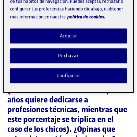
de tus hábitos de navegación. Puedes aceptar, rechazar o
configurar tus preferencias haciendo clic abajo, u obtener
política de cookies.
más información en nuestra
Un estudio publicado en la revista
Science
revela que, con tan solo seis
Aceptar
años, las niñas se consideran
menos brillantes que sus
Rechazar
compañeros. Asimismo, a medida
que crecen, pierden interés por las
Configurar
asignaturas científicas y técnicas
(solo un 7 % de las chicas de quince
años quiere dedicarse a
profesiones técnicas, mientras que
este porcentaje se triplica en el
caso de los chicos). ¿Opinas que