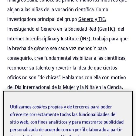
alejan a las niñas de la vocación científica. Como
investigadora principal del grupo
Género y TIC:
Investigando el Género en la Sociedad Red (GenTIC)
, del
Internet Interdisciplinary Institute (IN3)
, trabaja para que
la brecha de género sea cada vez menor. Y para
conseguirlo, cree fundamental visibilizar a las científicas,
reconocer su talento y revertir la idea de que ciertos
oficios no son “de chicas”. Hablamos con ella con motivo
del Día Internacional de la Mujer y la Niña en la Ciencia,
que se celebra el 11 de febrero, porque reconocer el
talento femenino y su aportación a los distintos ámbitos
Utilizamos
cookies
propias y de terceros para poder
ofrecerte correctamente todas las funcionalidades del
científicos y tecnológicos “es una cuestión de justicia
sitio web, con fines analíticos y para mostrarte publicidad
social”.
personalizada de acuerdo con un perfil elaborado a partir