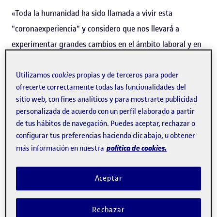
«Toda la humanidad ha sido llamada a vivir esta
"coronaexperiencia" y considero que nos llevará a
experimentar grandes cambios en el ámbito laboral y en
el social», afirma
Stefano Scrimieri
, estudiante del
grado
de Antropología y Evolución Humana (URV, UOC).
Utilizamos
cookies
propias y de terceros para poder
ofrecerte correctamente todas las funcionalidades del
Estudió Enfermería en Italia y desde el 2009 reside en
sitio web, con fines analíticos y para mostrarte publicidad
Cataluña. A él le ha tocado vivir esta experiencia como
personalizada de acuerdo con un perfil elaborado a partir
enfermero de quirófano y reanimación en el Hospital
de tus hábitos de navegación. Puedes aceptar, rechazar o
configurar tus preferencias haciendo clic abajo, u obtener
Sant Joan de Déu de Manresa
, donde trabaja de noche en
política de cookies.
más información en nuestra
urgencias. «Mi "coronaexperiencia" ha sido intensa en
todos los sentidos, en el plano profesional y sobre
Aceptar
todo en el personal. Siempre he sido consciente de que el
mundo sanitario está caracterizado por una presión
Rechazar
constante, por cierta inestabilidad laboral, por los