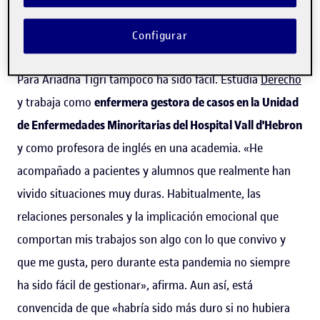
recortes, por la falta de personal... pero nunca había
Configurar
pensado que me encontraría en esta situación», explica.
Para Ariadna Tigri tampoco ha sido fácil. Estudia
Derecho
y trabaja como
enfermera gestora de casos en la Unidad
de Enfermedades Minoritarias del Hospital Vall d'Hebron
y como profesora de inglés en una academia. «He
acompañado a pacientes y alumnos que realmente han
vivido situaciones muy duras. Habitualmente, las
relaciones personales y la implicación emocional que
comportan mis trabajos son algo con lo que convivo y
que me gusta, pero durante esta pandemia no siempre
ha sido fácil de gestionar», afirma. Aun así, está
convencida de que «habría sido más duro si no hubiera