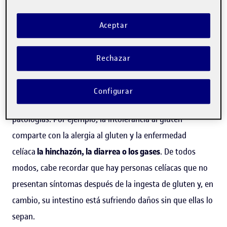
la
intolerancia
al gluten y la
alergia
al gluten. «La
intolerancia es la incapacidad del organismo para
Aceptar
asimilar correctamente un alimento o uno de sus
componentes y la alergia es una reactividad alterada ante
Rechazar
una sustancia que se ingiere, se toca o se inhala», explica.
Configurar
Algunos síntomas son compartidos entre estas
patologías. Por ejemplo, la intolerancia al gluten
comparte con la alergia al gluten y la enfermedad
celíaca
la hinchazón, la diarrea o los gases
. De todos
modos, cabe recordar que hay personas celíacas que no
presentan síntomas después de la ingesta de gluten y, en
cambio, su intestino está sufriendo daños sin que ellas lo
sepan.