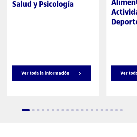
Aliment
Salud y Psicología
Activida
Deport
Ver toda la información
Ver tod