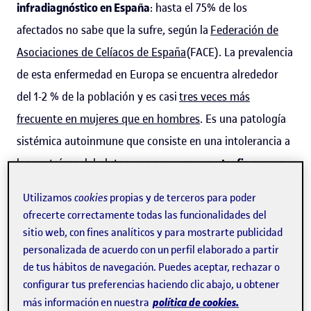
infradiagnóstico en España
: hasta el 75% de los
afectados no sabe que la sufre, según la
Federación de
Asociaciones de Celíacos de España
(FACE). La prevalencia
de esta enfermedad en Europa se encuentra alrededor
del 1-2 % de la población y es casi
tres veces más
frecuente en mujeres que en hombres
. Es una patología
sistémica autoinmune que consiste en una intolerancia a
las proteínas del gluten que provoca una
atrofia severa
de la mucosa del intestino delgado superior
e impide la
Utilizamos
cookies
propias y de terceros para poder
absorción de nutrientes.
ofrecerte correctamente todas las funcionalidades del
sitio web, con fines analíticos y para mostrarte publicidad
personalizada de acuerdo con un perfil elaborado a partir
Para el dietista-nutricionista y profesor colaborador de
de tus hábitos de navegación. Puedes aceptar, rechazar o
los Estudios de Salud de la UOC, Àlex Vidal, hay que
configurar tus preferencias haciendo clic abajo, u obtener
distinguir, sin embargo, entre la
enfermedad celíaca
,
política de cookies.
más información en nuestra