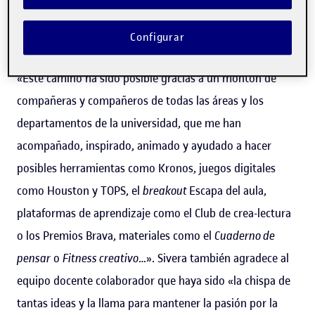
desarrollo de las capacidades creativas del estudiantado,
basada en la ideación y la implementación de
Configurar
herramientas, metodologías y recursos innovadores.
«Este camino ha sido posible gracias a un montón de
compañeras y compañeros de todas las áreas y los
departamentos de la universidad, que me han
acompañado, inspirado, animado y ayudado a hacer
posibles herramientas como Kronos, juegos digitales
como Houston y TOPS, el
breakout
Escapa del aula,
plataformas de aprendizaje como el Club de crea-lectura
o los Premios Brava, materiales como el
Cuaderno de
pensar
o
Fitness creativo
…». Sivera también agradece al
equipo docente colaborador que haya sido «la chispa de
tantas ideas y la llama para mantener la pasión por la