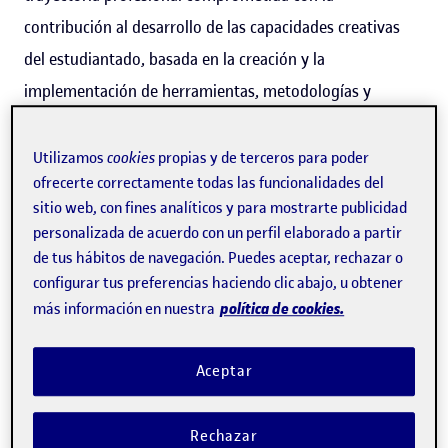
contribución al desarrollo de las capacidades creativas
del estudiantado, basada en la creación y la
implementación de herramientas, metodologías y
recursos innovadores en la docencia virtual de la
creatividad, además de la transferencia y la difusión del
Utilizamos
cookies
propias y de terceros para poder
ofrecerte correctamente todas las funcionalidades del
conocimiento. El Gobierno de la Generalitat ha
concedido
sitio web, con fines analíticos y para mostrarte publicidad
estas distinciones
dedicadas a la calidad docente
personalizada de acuerdo con un perfil elaborado a partir
universitaria a dos profesoras más y a tres proyectos de
de tus hábitos de navegación. Puedes aceptar, rechazar o
universidades catalanas. Sivera recibirá 20.000 euros, que
configurar tus preferencias haciendo clic abajo, u obtener
política de cookies.
más información en nuestra
deberá destinar a proyectos de innovación y mejora
docente.
Aceptar
Para Sivera, este premio representa un reconocimiento a
una trayectoria comprometida de contribución al
Rechazar