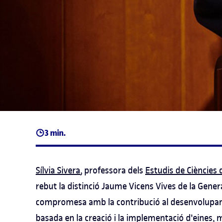
3 min.
Sílvia Sivera
, professora dels
Estudis de Ciències 
rebut la distinció Jaume Vicens Vives de la Genera
compromesa amb la contribució al desenvolupamen
basada en la creació i la implementació d'eines,