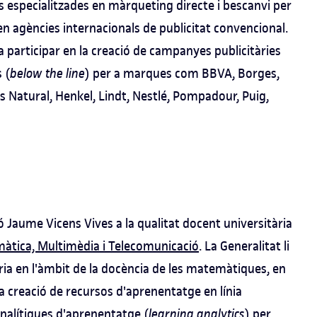
ls especialitzades en màrqueting directe i bescanvi per
 en agències internacionals de publicitat convencional.
 participar en la creació de campanyes publicitàries
 (
below the line
) per a marques com BBVA, Borges,
as Natural, Henkel, Lindt, Nestlé, Pompadour, Puig,
ció Jaume Vicens Vives a la qualitat docent universitària
màtica, Multimèdia i Telecomunicació
. La Generalitat li
òria en l'àmbit de la docència de les matemàtiques, en
i la creació de recursos d'aprenentatge en línia
analítiques d'aprenentatge (
learning analytics
) per