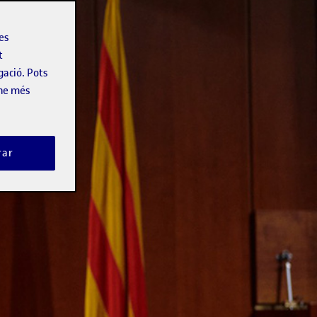
les
t
gació. Pots
-ne més
rar