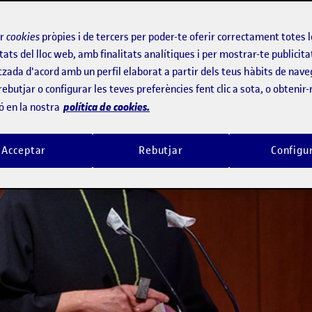
ir
cookies
pròpies i de tercers per poder-te oferir correctament totes 
tats del lloc web, amb finalitats analítiques i per mostrar-te publicita
tzada d'acord amb un perfil elaborat a partir dels teus hàbits de nave
rebutjar o configurar les teves preferències fent clic a sota, o obtenir
política de cookies.
ó en la nostra
Acceptar
Rebutjar
Configu