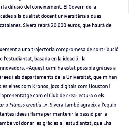
a i la difusió del coneixement. El Govern de la
cades a la qualitat docent universitària a dues
 catalanes. Sivera rebrà 20.000 euros, que haurà de
eixement a una trajectòria compromesa de contribució
l'estudiantat, basada en la ideació i la
innovadors. «Aquest camí ha estat possible gràcies a
ees i els departaments de la Universitat, que m'han
bles eines com Kronos, jocs digitals com Houston i
d'aprenentatge com el Club de crea-lectura o els
ar
o
Fitness creatiu
…». Sivera també agraeix a l'equip
antes idees i flama per mantenir la passió per la
també vol donar les gràcies a l'estudiantat, que «ha