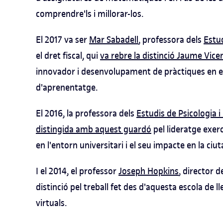
comprendre'ls i millorar-los.
El 2017 va ser
Mar Sabadell
, professora dels
Estu
el dret fiscal, qui
va rebre la distinció Jaume Vice
innovador i desenvolupament de pràctiques en es
d'aprenentatge.
El 2016, la professora dels
Estudis de Psicologia i
distingida amb aquest guardó
pel lideratge exerc
en l'entorn universitari i el seu impacte en la ciu
I el 2014, el professor
Joseph Hopkins
, director d
distinció pel treball fet des d'aquesta escola de
virtuals.