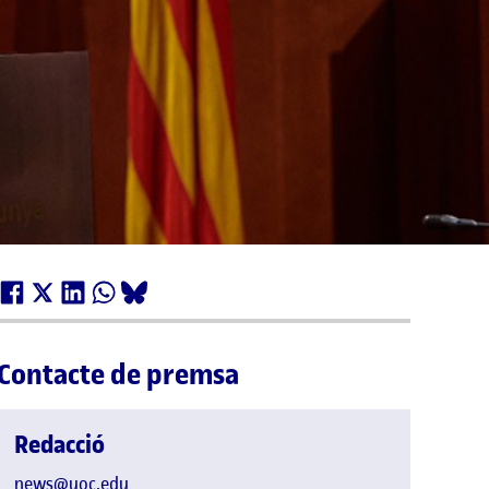
Contacte de premsa
Redacció
news@uoc.edu