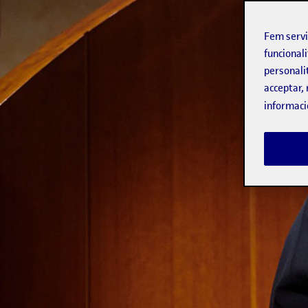
Fem serv
funcionali
personali
acceptar, 
informaci