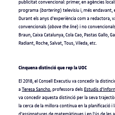
publicitat convencional: primer, en agències loca
programa (
bartering
) televisiu i, més endavant,
Durant els anys d'experiència com a redactora, va
convencionals (
above the line
) i no convencionals
Braun, Caixa Catalunya, Cola Cao, Pastas Gallo, G
Radiant, Roche, Salvat, Tous, Vileda, etc.
Cinquena distinció que rep la UOC
El 2018, el Consell Executiu va concedir la distin
a
Teresa Sancho
, professora dels
Estudis d'Infor
va concedir aquesta distinció per la seva traject
la cerca de la millora contínua en la planificació 
d'assignatures de matemàtiques i en l'ús de les 