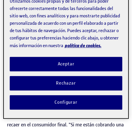
Utilizamos
cookies
propias y de terceros para poder
que cumplan estas cifras de facturación deberán abonar
ofrecerte correctamente todas las funcionalidades del
el 1,25 % de la tasa en concepto de gravamen.
sitio web, con fines analíticos y para mostrarte publicidad
personalizada de acuerdo con un perfil elaborado a partir
Después de la aprobación de la medida, pionera en
de tus hábitos de navegación. Puedes aceptar, rechazar o
configurar tus preferencias haciendo clic abajo, u obtener
España, los expertos no tienen claro que beneficie al
política de cookies.
más información en nuestra
comercio de proximidad, uno de los objetivos hacia los
que se encamina. "Hay mucho pequeño comercio que
Aceptar
empieza a vender en línea y que está utilizando los
servicios de estas grandes distribuidoras. Una pequeña
Rechazar
zapatería de barrio puede estar contratando a UPS",
explica Ana Isabel Jiménez-Zarco, profesora de los
Configurar
Estudios de Economía y Empresa de la UOC
, que advierte
de la posible consecuencia: que el impuesto termine por
recaer en el consumidor final. "Si me están cobrando una