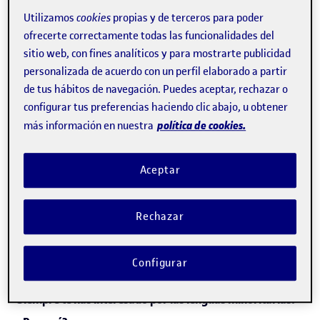
Utilizamos
cookies
propias y de terceros para poder
ofrecerte correctamente todas las funcionalidades del
¿Por qué te inclinaste por estudiar traducción?
sitio web, con fines analíticos y para mostrarte publicidad
personalizada de acuerdo con un perfil elaborado a partir
Siempre me ha interesado la literatura como una manera
de tus hábitos de navegación. Puedes aceptar, rechazar o
configurar tus preferencias haciendo clic abajo, u obtener
de entrar en mundos nuevos y conocer culturas
política de cookies.
más información en nuestra
diferentes. Creo que la traducción es la mejor
herramienta para acceder a estos mundos y culturas.
Aceptar
Además de eso, por el hecho de haber crecido en una
familia latinoamericana, la traducción ha sido una
Rechazar
constante en mi vida.
Configurar
Siempre te has interesado por las lenguas minoritarias.