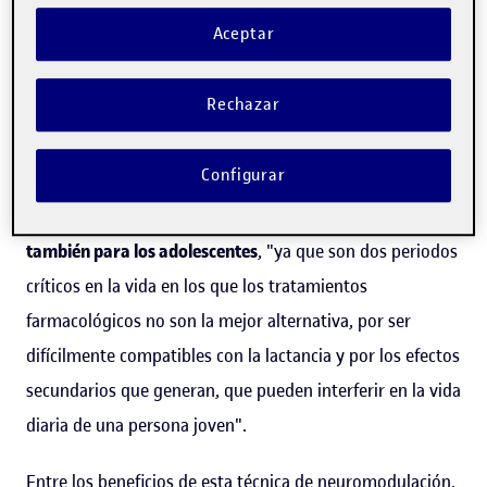
Aceptar
La neuropsicóloga clínica es también una de las
fundadoras del
Instituto de neuroestimulación UNNE
,
Rechazar
una empresa derivada de la UOC que ofrece este
tratamiento cada vez más aplicado a un mayor rango de
Configurar
enfermedades
. Muñoz destaca los beneficios de la TMS
para las madres recientes con depresión posparto y
también para los adolescentes
, "ya que son dos periodos
críticos en la vida en los que los tratamientos
farmacológicos no son la mejor alternativa, por ser
difícilmente compatibles con la lactancia y por los efectos
secundarios que generan, que pueden interferir en la vida
diaria de una persona joven".
Entre los beneficios de esta técnica de neuromodulación,