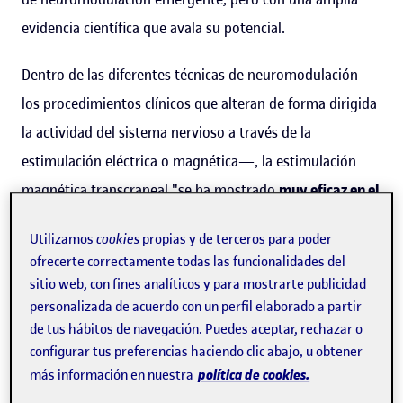
evidencia científica que avala su potencial.
Dentro de las diferentes técnicas de neuromodulación —
los procedimientos clínicos que alteran de forma dirigida
la actividad del sistema nervioso a través de la
estimulación eléctrica o magnética—, la estimulación
magnética transcraneal "se ha mostrado
muy eficaz en el
tratamiento de la depresión
, incluso en la resistente a los
Utilizamos
cookies
propias y de terceros para poder
fármacos", apunta la doctora
Elena Muñoz
, profesora de
ofrecerte correctamente todas las funcionalidades del
los
Estudios de Ciencias de la Salud de la UOC
y
sitio web, con fines analíticos y para mostrarte publicidad
coinvestigadora principal del grupo
Cognitive
personalizada de acuerdo con un perfil elaborado a partir
de tus hábitos de navegación. Puedes aceptar, rechazar o
Neuroscience and Applied Data Science Lab (NeuroADaS
configurar tus preferencias haciendo clic abajo, u obtener
Lab)
, adscrito a la
unidad de investigación sobre salud
política de cookies.
más información en nuestra
digital, salud y bienestar
de la UOC.