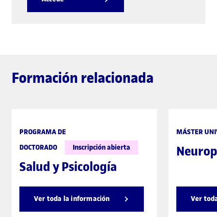
Formación relacionada
PROGRAMA DE
MÁSTER UNI
DOCTORADO
Inscripción abierta
Neurop
Salud y Psicología
Ver toda la información
Ver tod