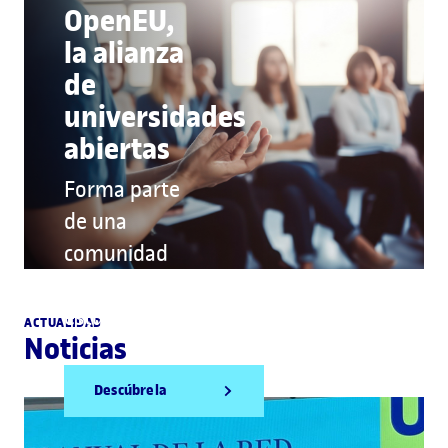
OpenEU,
la alianza
de
universidades
abiertas
Forma parte
de una
comunidad
de 368.000
estudiantes
ACTUALIDAD
Noticias
Descúbrela