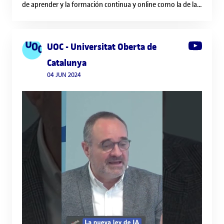
de aprender y la formación continua y online como la de la
@uocuniversitat no solo nos ayuda a crecer
profesionalmente, sino que se adapta a nuestro ritmo de
vida para que estudiemos cómodamente. Yo estudio el
UOC - Universitat Oberta de
Grado de Comunicación con ellos, y estoy seguro que
Catalunya
también hay un curso para tí 😉
04 JUN 2024