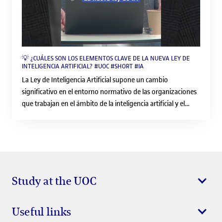
💡 ¿CUÁLES SON LOS ELEMENTOS CLAVE DE LA NUEVA LEY DE
INTELIGENCIA ARTIFICIAL? #UOC #SHORT #IA
La Ley de Inteligencia Artificial supone un cambio
significativo en el entorno normativo de las organizaciones
que trabajan en el ámbito de la inteligencia artificial y el
derecho, especialmente en la UE. Dr. Miquel Peguera,
catedrático de Derecho Mercantil de la UOC, nos cuenta los
elementos clave de esta nueva ley. #inteligenciaartificial #IA
#ley #unioneuropea #normativa #derecho #europa
Study at the UOC
Useful links