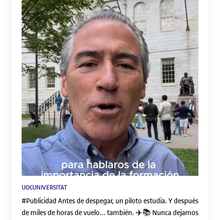
busquem informació, comprem ulleres homologades,
triem el millor lloc per observar-lo o organitzem una
experiència compartida. Ara bé, no tothom ho viu igual: el
mateix fenomen pot generar fascinació, indiferència o fins i
tot saturació.
UOCUNIVERSITAT
#Publicidad Antes de despegar, un piloto estudia. Y después
de miles de horas de vuelo... también. ✈️📚 Nunca dejamos