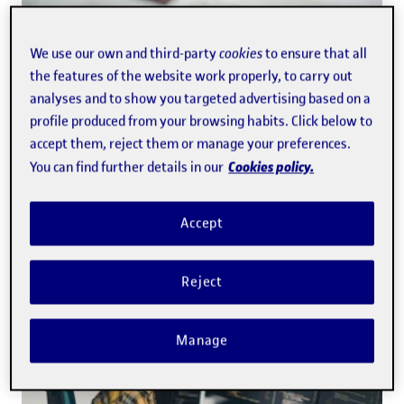
We use our own and third-party
cookies
to ensure that all
the features of the website work properly, to carry out
analyses and to show you targeted advertising based on a
profile produced from your browsing habits. Click below to
accept them, reject them or manage your preferences.
INSTITUTIONAL
· 7/17/2026
Cookies policy.
You can find further details in our
New UOC policy for a transparent,
responsible and ethical use of artificial
Accept
intelligence in its journals
Reject
Manage