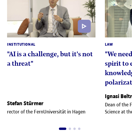
INSTITUTIONAL
LAW
"AI is a challenge, but it's not
"We need 
a threat"
spirit to
knowledg
polariza
Ignasi Belt
Stefan Stürmer
Dean of the F
rector of the FernUniversität in Hagen
Science at t