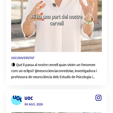
UOCUNIVERSITAT
🌘 Què li passa al nostre cervell quan vivim un fenomen
com un eclipsi? @neurocienciaconredolar, investigadora i
professora de neurociència dels Estudis de Psicologia i
Ciències de l’Educació de la UOC, explica que la novetat que
suoposa aquest fenomen activa els sistemes cerebrals
relacionats amb la motivació i la detecció d’allò que
UOC
considerem important. Per això, davant d’un esdeveniment
04 AGO. 2026
tan excepcional, ens preparem per no perdre’ns-el: