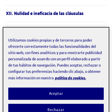
XII. Nulidad e ineficacia de las cláusulas
I. Aceptación y disponibilidad
de las Condiciones generales
Utilizamos
cookies
propias y de terceros para poder
ofrecerte correctamente todas las funcionalidades del
Mediante la aceptación de las Condiciones
sitio web, con fines analíticos y para mostrarte publicidad
personalizada de acuerdo con un perfil elaborado a partir
generales usted manifiesta:
de tus hábitos de navegación. Puedes aceptar, rechazar o
configurar tus preferencias haciendo clic abajo, u obtener
Que es una persona mayor de edad y con la
política de cookies.
más información en nuestra
capacidad jurídica necesaria para contratar o, en su
caso, que dispone de la autorización del tutor legal
Aceptar
para hacerlo.
Que ha leído, entiende y acepta las Condiciones
Rechazar