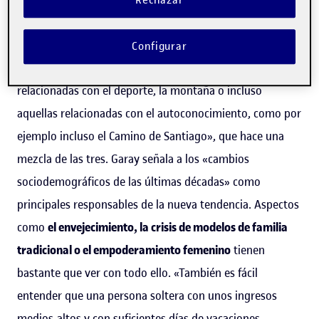
Rechazar
Garay
. Asegura que algunas de las motivaciones que más
se han desarrollado los últimos años favorecen
Configurar
precisamente el viajar solo, «como por ejemplo las
relacionadas con el deporte, la montaña o incluso
aquellas relacionadas con el autoconocimiento, como por
ejemplo incluso el Camino de Santiago», que hace una
mezcla de las tres. Garay señala a los «cambios
sociodemográficos de las últimas décadas» como
principales responsables de la nueva tendencia. Aspectos
como
el envejecimiento, la crisis de modelos de familia
tradicional o el empoderamiento femenino
tienen
bastante que ver con todo ello. «También es fácil
entender que una persona soltera con unos ingresos
medios-altos y con suficientes días de vacaciones,