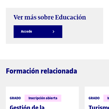
Ver más sobre Educación
Accede
Formación relacionada
GRADO
Inscripción abierta
GRADO
I
Gestión de la
Turism