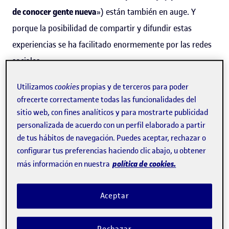
de conocer gente nueva
») están también en auge. Y
porque la posibilidad de compartir y difundir estas
experiencias se ha facilitado enormemente por las redes
sociales.
Al éxito de la fórmula se añade ahora el abaratamiento
Utilizamos
cookies
propias y de terceros para poder
ofrecerte correctamente todas las funcionalidades del
de las opciones de alojamiento y movilidad en solitario,
sitio web, con fines analíticos y para mostrarte publicidad
tradicionalmente más caras. «Se están viendo
personalizada de acuerdo con un perfil elaborado a partir
disminuidas por la mayor flexibilidad a la hora de escoger
de tus hábitos de navegación. Puedes aceptar, rechazar o
configurar tus preferencias haciendo clic abajo, u obtener
fechas y la adecuación de la oferta a este nuevo nicho de
política de cookies.
más información en nuestra
mercado», sostiene Díaz.
Otro motivo de este auge lo indica el profesor de los
Aceptar
Estudios de Economía y Empresa
y director del
máster
universitario de Responsabilidad Social Corporativa
,
Lluís