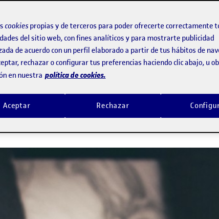
na ayuda de la convocatoria Innovador
os
cookies
propias y de terceros para poder ofrecerte correctamente t
dades del sitio web, con fines analíticos y para mostrarte publicidad
 de conocimiento de la investigación
zada de acuerdo con un perfil elaborado a partir de tus hábitos de na
eptar, rechazar o configurar tus preferencias haciendo clic abajo, u 
política de cookies.
ón en nuestra
nciado el desarrollo de un proyecto s
ología para detectar fugas de humeda
Aceptar
Rechazar
Configu