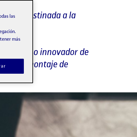
s 2019 destinada a la
odas las
vegación.
obtener más
obre diseño innovador de
d en el montaje de
rar