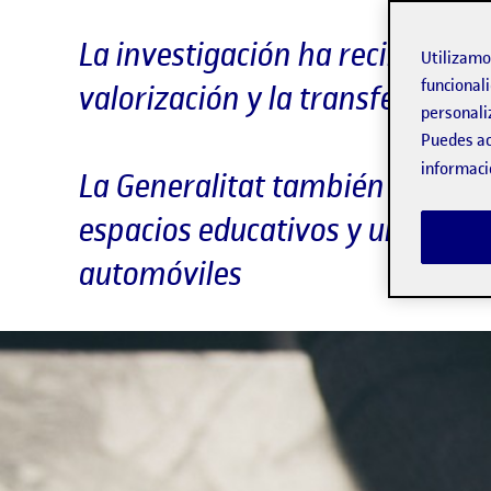
La investigación ha recibido u
Utilizam
funcionali
valorización y la transferencia
personali
Puedes ac
informaci
La Generalitat también ha fina
espacios educativos y una tecn
automóviles