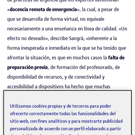
«
docencia remota de emergencia
», la cual, a pesar de
que se desarrolla de forma virtual, no equivale
necesariamente a una enseñanza en línea de calidad. «Un
efecto no deseado», describe Sangrà, «inherente a la
forma inesperada e inmediata en la que se ha tenido que
afrontar la situación, es que en muchos casos la
falta de
preparación previa
, de formación del profesorado, de
disponibilidad de recursos, y de conectividad y
accesibilidad a dispositivos ha hecho que muchas
experiencias no hayan sido satisfactorias».
Utilizamos
cookies
propias y de terceros para poder
Tal como recuerda
Carles Sigalés
, investigador y
ofrecerte correctamente todas las funcionalidades del
vicerrector de Docencia y Aprendizaje de la UOC
, «pasar a
sitio web, con fines analíticos y para mostrarte publicidad
personalizada de acuerdo con un perfil elaborado a partir
la enseñanza en línea no es tan sencillo como parece.