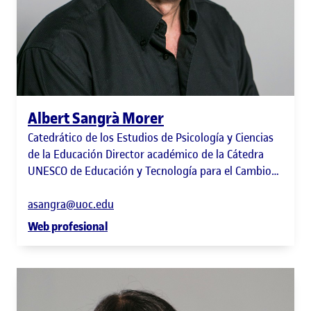
Albert Sangrà Morer
Catedrático de los Estudios de Psicología y Ciencias
de la Educación Director académico de la Cátedra
UNESCO de Educación y Tecnología para el Cambio
Social Director del Centro de Investigación en los
Futuros de la Educación en la Era Digital (UOC-
asangra@uoc.edu
FuturEd)
Web profesional