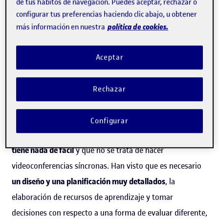
de tus hábitos de navegación. Puedes aceptar, rechazar o
Una universidad que ofrece formación en línea de calidad
configurar tus preferencias haciendo clic abajo, u obtener
debe organizarse de forma completamente distinta,
el
política de cookies.
más información en nuestra
traslado de la presencialidad a la no presencialidad no es
automático
». Se trata de un sistema que pone a los
Aceptar
estudiantes en el centro del aprendizaje, con
implicaciones que van más allá de la mera traslación a
Rechazar
una pantalla de lo que un profesor hace en una
universidad presencial. «Algunas personas se han dado
Configurar
cuenta de que poner en marcha
un modelo como este no
tiene nada de fácil
y que no se trata de hacer
videoconferencias síncronas. Han visto que es necesario
un diseño y una planificación muy detallados
, la
elaboración de recursos de aprendizaje y tomar
decisiones con respecto a una forma de evaluar diferente,