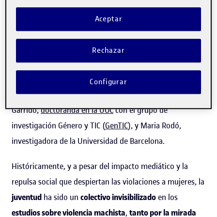
machistas en la etapa juvenil en Cataluña
, impulsado por
Aceptar
el Observatorio Catalán de la Juventud.
"
La edad siempre es un factor de riesgo
, pero no nos
Rechazar
esperábamos que la diferencia fuera tan grande",
reconoce Claudia Malpica, del Internet Interdisciplinary
Configurar
Institute (
IN3
), coautora del informe junto a Natalia
Garrido,
doctoranda en la UOC
con el grupo de
investigación Género y TIC (
GenTIC
), y Maria Rodó,
investigadora de la Universidad de Barcelona.
Históricamente, y a pesar del impacto mediático y la
repulsa social que despiertan las violaciones a mujeres, la
juventud
ha sido un
colectivo invisibilizado
en los
estudios sobre violencia machista
,
tanto por la mirada