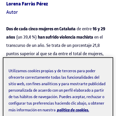
Lorena Farràs Pérez
Autor
Dos de cada cinco mujeres en Cataluña
de entre
16 y 29
años
(un 39,4 %)
han sufrido violencia machista
en el
transcurso de un año. Se trata de un porcentaje 21,8
puntos superior al que se da entre el total de mujeres,
que es del 17,6 %. Es decir, las mujeres jóvenes son las
grandes víctimas de la violencia. Los datos corresponden
Utilizamos
cookies
propias y de terceros para poder
ofrecerte correctamente todas las funcionalidades del
a una encuesta sobre violencia machista llevada a cabo
sitio web, con fines analíticos y para mostrarte publicidad
en Cataluña y es la primera vez que se estudian desde
personalizada de acuerdo con un perfil elaborado a partir
una perspectiva de la juventud. En este análisis han
de tus hábitos de navegación. Puedes aceptar, rechazar o
participado investigadoras de la Universitat Oberta de
configurar tus preferencias haciendo clic abajo, u obtener
política de cookies.
más información en nuestra
Catalunya (
UOC
), en el marco del estudio
Violencias