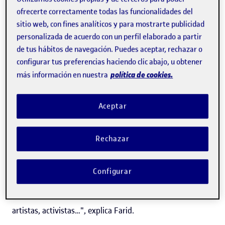
seleccionados de las
residencias S+T+ARTS
(Science,
ofrecerte correctamente todas las funcionalidades del
Technology and the Arts), un programa impulsado por la
sitio web, con fines analíticos y para mostrarte publicidad
personalizada de acuerdo con un perfil elaborado a partir
Comisión Europea que invita a artistas a dar una
de tus hábitos de navegación. Puedes aceptar, rechazar o
respuesta a los retos a que deben enfrentarse las
configurar tus preferencias haciendo clic abajo, u obtener
regiones europeas combinando la creatividad y las
política de cookies.
más información en nuestra
tecnologías.
Aceptar
"Invisible Voice observa cómo las cosas externas, pasadas
por el filtro de la tecnología, influyen en la conciencia y la
Rechazar
identidad. Esta residencia en la UOC es muy adecuada
para el proyecto en el que estoy trabajando porque me
Configurar
dará acceso tanto a investigadores de la universidad
como a organizaciones no gubernamentales, grupos de
artistas, activistas…", explica Farid.