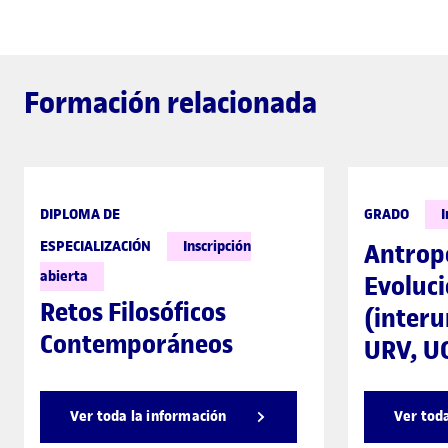
Formación relacionada
DIPLOMA DE
GRADO
I
ESPECIALIZACIÓN
Inscripción
Antrop
abierta
Evoluc
Retos Filosóficos
(interu
Contemporáneos
URV, U
Ver toda la información
Ver tod