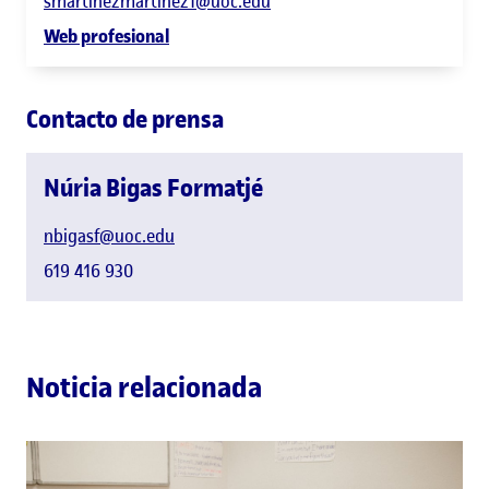
smartinezmartinez1@uoc.edu
Web profesional
Contacto de prensa
Núria Bigas Formatjé
nbigasf@uoc.edu
619 416 930
Noticia relacionada