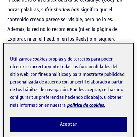
pocas palabras, sufrir
shadow ban
significa que el
contenido creado parece ser visible, pero no lo es.
Además, la red no lo recomienda (ni en la página de
Explorar, ni en el Feed, ni en los Reels) o ni siquiera
puede encontrarse a través de la herramienta de
Búsqueda. "Es un fenómeno que no solo va ligado a
Utilizamos
cookies
propias y de terceros para poder
ofrecerte correctamente todas las funcionalidades del
dinámicas internas y de transparencia de las plataformas,
sitio web, con fines analíticos y para mostrarte publicidad
sino que también es
usado como queja habitual de
personalizada de acuerdo con un perfil elaborado a partir
algunos creadores de contenido cuando consideran no
de tus hábitos de navegación. Puedes aceptar, rechazar o
haber llegado a la visibilidad merecida
", comenta
configurar tus preferencias haciendo clic abajo, u obtener
política de cookies.
más información en nuestra
Alexandre López-Borrull, profesor de los
Estudios de
Ciencias de la Información y de la Comunicación de la
Aceptar
UOC
.