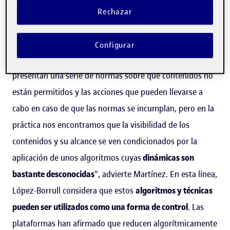
Lo que queda aún por descubrir es
qué ganan las
Rechazar
plataformas con este baneado y qué criterios usan
.
Obviamente, la mayoría de las plataformas
no reconocen
Configurar
de forma explícita esta práctica
. "Estas compañías
presentan una serie de normas sobre qué contenidos no
están permitidos y las acciones que pueden llevarse a
cabo en caso de que las normas se incumplan, pero en la
práctica nos encontramos que la visibilidad de los
contenidos y su alcance se ven condicionados por la
aplicación de unos algoritmos cuyas
dinámicas son
bastante desconocidas
", advierte Martínez. En esta línea,
López-Borrull considera que estos
algoritmos y técnicas
pueden ser utilizados como una forma de control
. Las
plataformas han afirmado que reducen algorítmicamente