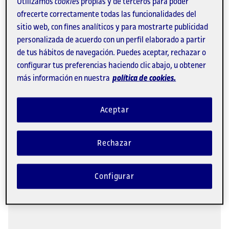
Programa de acogida para
Utilizamos
cookies
propias y de terceros para poder
ofrecerte correctamente todas las funcionalidades del
personas refugiadas, solicitantes
sitio web, con fines analíticos y para mostrarte publicidad
de asilo y apátridas
personalizada de acuerdo con un perfil elaborado a partir
de tus hábitos de navegación. Puedes aceptar, rechazar o
Voluntarios y voluntarias que dedican parte de su
tiempo a hacer más fácil la integración en la UOC de
configurar tus preferencias haciendo clic abajo, u obtener
las personas que han tenido que huir por conflictos
más información en nuestra
política de cookies.
armados o sus ideas.
Una comunidad comprometida
Aceptar
Rechazar
Configurar