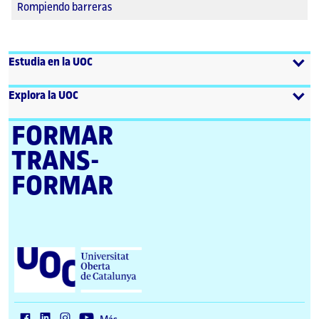
Rompiendo barreras
Estudia en la UOC
Explora la UOC
FORMAR
TRANS­
FORMAR
U
n
i
v
e
r