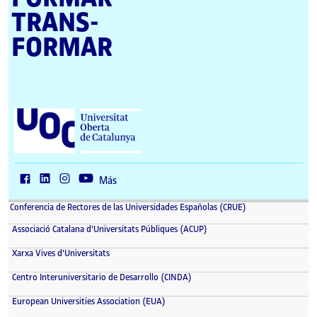
TRANS­
FORMAR
U
n
i
v
e
r
Más
s
i
Conferencia de Rectores de las Universidades Españolas (CRUE)
t
a
Associació Catalana d'Universitats Públiques (ACUP)
t
O
Xarxa Vives d'Universitats
b
e
Centro Interuniversitario de Desarrollo (CINDA)
r
t
European Universities Association (EUA)
a