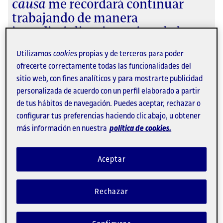
causa
me recordará continuar
trabajando de manera
interdisciplinaria y mirando la
web como humanidad y no
Utilizamos
cookies
propias y de terceros para poder
únicamente como una tecnología»
ofrecerte correctamente todas las funcionalidades del
sitio web, con fines analíticos y para mostrarte publicidad
Doctor
honoris causa
por la UOC 2008.
personalizada de acuerdo con un perfil elaborado a partir
¿Qué dicen de nosotros?
de tus hábitos de navegación. Puedes aceptar, rechazar o
configurar tus preferencias haciendo clic abajo, u obtener
más información en nuestra
política de cookies.
Aceptar
Rechazar