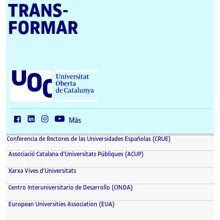
TRANS­
FORMAR
U
n
i
v
e
r
Más
s
i
Conferencia de Rectores de las Universidades Españolas (CRUE)
t
a
Associació Catalana d'Universitats Públiques (ACUP)
t
O
Xarxa Vives d'Universitats
b
e
Centro Interuniversitario de Desarrollo (CINDA)
r
t
European Universities Association (EUA)
a