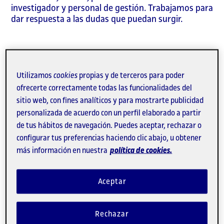
investigador y personal de gestión. Trabajamos para
dar respuesta a las dudas que puedan surgir.
Utilizamos
cookies
propias y de terceros para poder
ofrecerte correctamente todas las funcionalidades del
Para los estudiantes
sitio web, con fines analíticos y para mostrarte publicidad
personalizada de acuerdo con un perfil elaborado a partir
de tus hábitos de navegación. Puedes aceptar, rechazar o
Pruebas de evaluación final del primer semestre
configurar tus preferencias haciendo clic abajo, u obtener
del curso 2020-2021
más información en nuestra
política de cookies.
¿Cómo son las prácticas externas del curso 2020-
2021?
¿Debo pedir cita previa para atención presencial
Aceptar
en sedes y oficinas de Colombia y México?
¿Puedes acogerte a la ayuda para situaciones
imprevistas si te has quedado en paro o te han
Rechazar
hospitalizado?