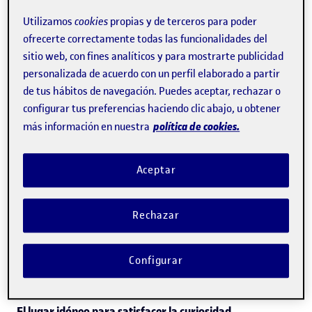
Utilizamos
cookies
propias y de terceros para poder
Los nodos de la Universitat Oberta de Catalunya (UOC)
ofrecerte correctamente todas las funcionalidades del
son agrupaciones de miembros del colectivo UOC Alumni
sitio web, con fines analíticos y para mostrarte publicidad
que llevan a cabo actividades en un ámbito de interés
personalizada de acuerdo con un perfil elaborado a partir
de tus hábitos de navegación. Puedes aceptar, rechazar o
común. UOC Alumni ha liderado el nodo de
configurar tus preferencias haciendo clic abajo, u obtener
emprendimiento, una iniciativa destinada a toda la
política de cookies.
más información en nuestra
comunidad emprendedora de la universidad, un punto de
encuentro para la generación, el desarrollo y la
Aceptar
consolidación de proyectos emprendedores de cualquier
miembro de la comunidad UOC. El nodo tiene como
Rechazar
objetivo fomentar la cultura emprendedora, apoyar
proyectos innovadores y conectar ideas con mentores,
Configurar
recursos y oportunidades de financiación.
El lugar idóneo para satisfacer la curiosidad