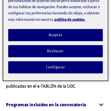
personalizada de acuerdo con un perfil elaborado a partir
de tus hábitos de navegación. Puedes aceptar, rechazar o
programación.
configurar tus preferencias haciendo clic abajo, u obtener
política de cookies.
más información en nuestra
Se convocan 25 becas destinadas a mujeres para
financiar los gastos derivados del 90% del coste de
Aceptar
la matrícula en uno de los tres cursos de la Escuela
de Programación de la UOC.
Rechazar
Plazo de solicitud cerrado.
Configurar
En caso de discrepancia, la información válida será
la que conste en las bases de la convocatoria
publicadas en el e-TABLÓN de la UOC.
Programas incluidos en la convocatoria