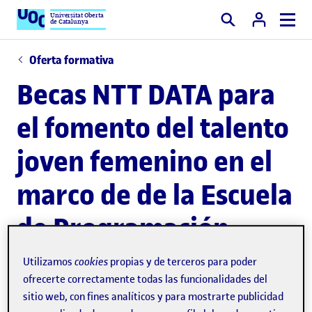
Universitat Oberta
de Catalunya
Buscar
Oferta formativa
Becas NTT DATA para
el fomento del talento
joven femenino en el
marco de de la Escuela
de Programación
Utilizamos
cookies
propias y de terceros para poder
Las becas de matrícula NTT Data quieren
ofrecerte correctamente todas las funcionalidades del
promover el talento joven femenino y el impulso
sitio web, con fines analíticos y para mostrarte publicidad
de la carrera profesional en el ámbito de la