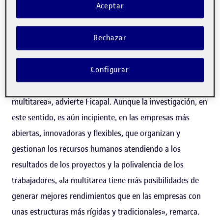
Aceptar
En las organizaciones flexibles, la multitarea puede
generar mejores rendimientos
Rechazar
«Hay que tener en cuenta todo el conjunto de
características organizativas, estratégicas y culturales de
Configurar
las empresas en las que se valora la capacidad para la
multitarea», advierte Ficapal. Aunque la investigación, en
este sentido, es aún incipiente, en las empresas más
abiertas, innovadoras y flexibles, que organizan y
gestionan los recursos humanos atendiendo a los
resultados de los proyectos y la polivalencia de los
trabajadores, «la multitarea tiene más posibilidades de
generar mejores rendimientos que en las empresas con
unas estructuras más rígidas y tradicionales», remarca.