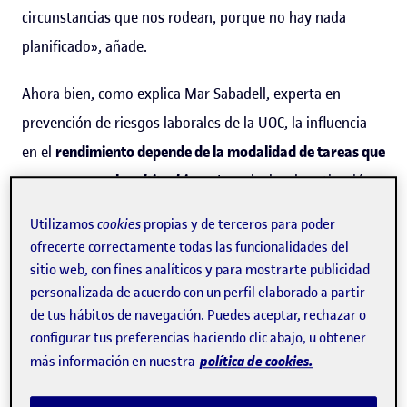
circunstancias que nos rodean, porque no hay nada
planificado», añade.
Ahora bien, como explica Mar Sabadell, experta en
prevención de riesgos laborales de la UOC, la influencia
en el
rendimiento depende de la modalidad de tareas que
concurren en el
multitasking
.
«Los niveles de activación
cerebral no son los mismos cuando una tarea responde a
Utilizamos
cookies
propias y de terceros para poder
estímulos tácticos o señales visuales o auditivas. La
ofrecerte correctamente todas las funcionalidades del
multitarea será menos efectiva cuando las tareas
sitio web, con fines analíticos y para mostrarte publicidad
personalizada de acuerdo con un perfil elaborado a partir
compartan modalidad, de manera que hablar y escuchar
de tus hábitos de navegación. Puedes aceptar, rechazar o
al mismo tiempo es menos efectivo que escuchar una
configurar tus preferencias haciendo clic abajo, u obtener
información y completar un informe», asegura.
política de cookies.
más información en nuestra