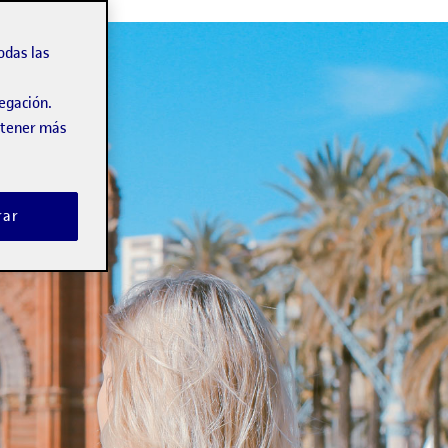
odas las
vegación.
obtener más
rar