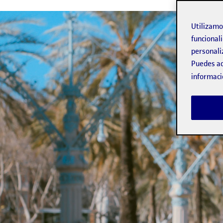
Utilizam
funcionali
personali
Puedes ac
informaci