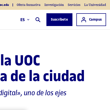
oc.edu
Oferta formativa
Investigación
Servicios
La Universidad
Acceso a
ES
Suscríbete
Campus
Buscar
 la UOC
a de la ciudad
gital», uno de los ejes