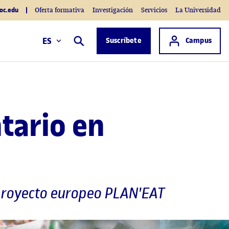
oc.edu
Oferta formativa
Investigación
Servicios
La Universidad
Acceso a
ES
Suscríbete
Campus
Buscar
tario en
 proyecto europeo PLAN'EAT