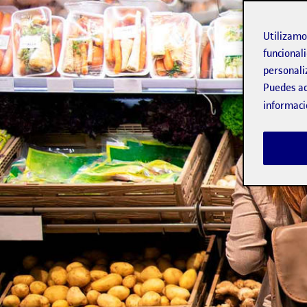
Utilizam
funcionali
personali
Puedes ac
informaci