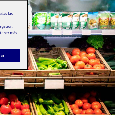
odas las
vegación.
obtener más
rar